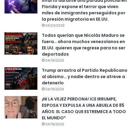
infarto durante una parada policial en
Florida y expone el terror que viven
miles de inmigrantes perseguidos por
la presión migratoria en EE.UU.
04/23/2026
Todos querían que Nicolás Maduro se
fuera… ahora muchos venezolanos en
EE.UU. quieren que regrese para no ser
deportados
04/19/2026
Trump arrastra al Partido Republicano
al abismo… y nadie dentro se atreve a
detenerlo
04/19/2026
¡NI LA VEJEZ PERDONA! ICE IRRUMPE,
ESPOSA Y EXPULSA A UNA ABUELA DE 85
AÑOS: EL CASO QUE ESTREMECE A TODO
EL MUNDO”
04/18/2026