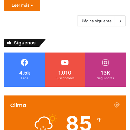
Leer más »
Página siguiente
Síguenos
4.5k
1.010
13K
Fans
Suscriptores
Seguidores
Clima
85
℉