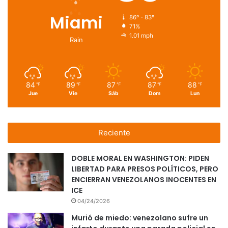
Miami
86º - 83º
71%
1.01 mph
Rain
84
89
87
87
88
℉
℉
℉
℉
℉
Jue
Vie
Sáb
Dom
Lun
Reciente
DOBLE MORAL EN WASHINGTON: PIDEN
LIBERTAD PARA PRESOS POLÍTICOS, PERO
ENCIERRAN VENEZOLANOS INOCENTES EN
ICE
04/24/2026
Murió de miedo: venezolano sufre un