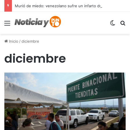
Murió de miedo: venezolano sufre un infarto durante una parada policial en Florida y expone el terror que viven miles de inmigrantes perseguidos por la presión migratoria en EE.UU.
Menú
Switch
B
Inicio
/
diciembre
diciembre