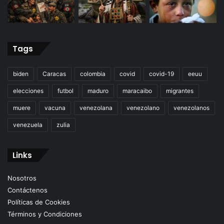
Tags
biden
Caracas
colombia
covid
covid-19
eeuu
elecciones
futbol
maduro
maracaibo
migrantes
muere
vacuna
venezolana
venezolano
venezolanos
venezuela
zulia
Links
Nosotros
Contáctenos
Políticas de Cookies
Términos y Condiciones