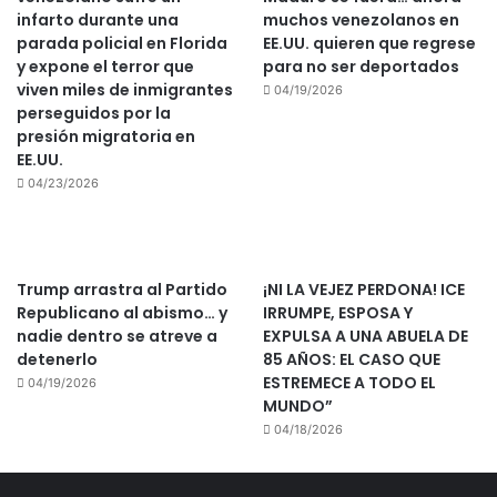
infarto durante una
muchos venezolanos en
parada policial en Florida
EE.UU. quieren que regrese
y expone el terror que
para no ser deportados
viven miles de inmigrantes
04/19/2026
perseguidos por la
presión migratoria en
EE.UU.
04/23/2026
Trump arrastra al Partido
¡NI LA VEJEZ PERDONA! ICE
Republicano al abismo… y
IRRUMPE, ESPOSA Y
nadie dentro se atreve a
EXPULSA A UNA ABUELA DE
detenerlo
85 AÑOS: EL CASO QUE
ESTREMECE A TODO EL
04/19/2026
MUNDO”
04/18/2026