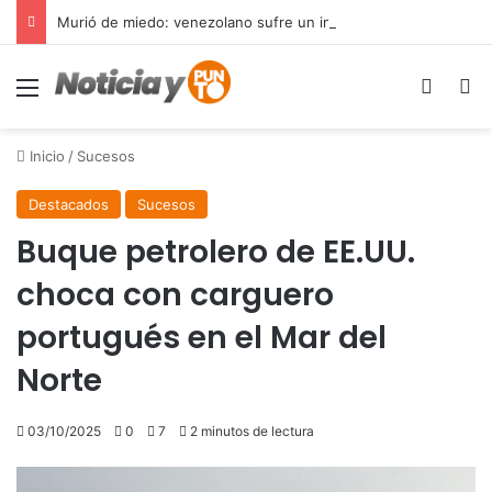
Murió de miedo: venezolano sufre un infarto durante una parada policial en Florida y expone el terror que viven miles de inmigrantes perseguidos por la presión migratoria en EE.UU.
Menú
Switch
B
Inicio
/
Sucesos
Destacados
Sucesos
Buque petrolero de EE.UU.
choca con carguero
portugués en el Mar del
Norte
03/10/2025
0
7
2 minutos de lectura