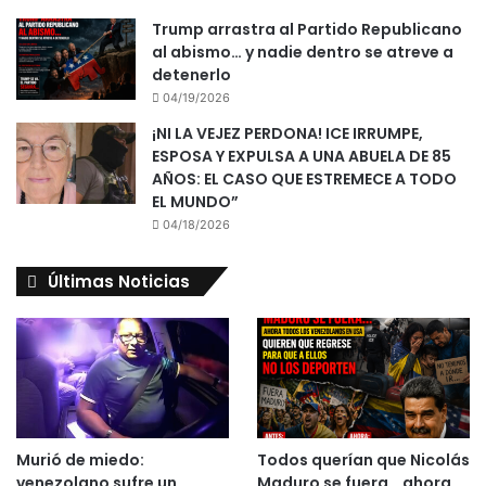
Trump arrastra al Partido Republicano
al abismo… y nadie dentro se atreve a
detenerlo
04/19/2026
¡NI LA VEJEZ PERDONA! ICE IRRUMPE,
ESPOSA Y EXPULSA A UNA ABUELA DE 85
AÑOS: EL CASO QUE ESTREMECE A TODO
EL MUNDO”
04/18/2026
Últimas Noticias
Murió de miedo:
Todos querían que Nicolás
venezolano sufre un
Maduro se fuera… ahora