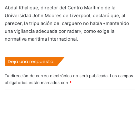
Abdul Khalique, director del Centro Marítimo de la
Universidad John Moores de Liverpool, declaró que, al
parecer, la tripulación del carguero no había «mantenido
una vigilancia adecuada por radar», como exige la
normativa marítima internacional.
Deja una respuesta
Tu dirección de correo electrónico no será publicada.
Los campos
obligatorios están marcados con
*
C
o
m
e
n