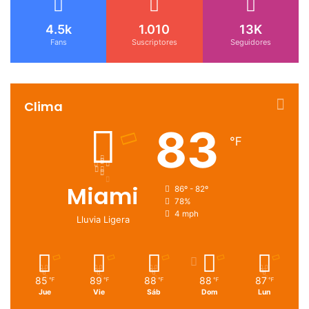
4.5k
1.010
13K
Fans
Suscriptores
Seguidores
Clima
83
℉
Miami
86º - 82º
78%
4 mph
Lluvia Ligera
85
89
88
88
87
℉
℉
℉
℉
℉
Jue
Vie
Sáb
Dom
Lun