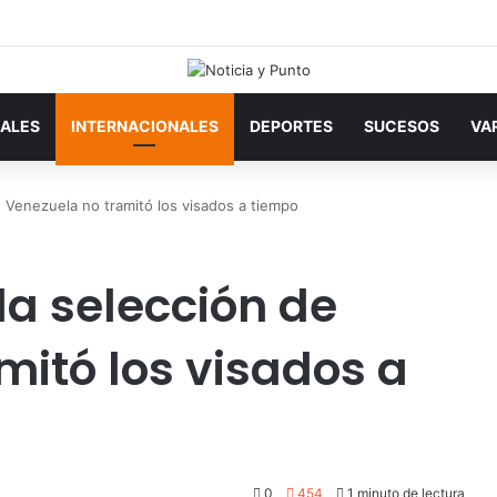
ALES
INTERNACIONALES
DEPORTES
SUCESOS
VA
de Venezuela no tramitó los visados a tiempo
 la selección de
mitó los visados a
0
454
1 minuto de lectura