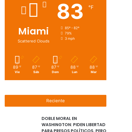
83
℉
Miami
85º - 82º
79%
3 mph
Scattered Clouds
89
87
87
88
88
℉
℉
℉
℉
℉
Vie
Sáb
Dom
Lun
Mar
Reciente
DOBLE MORAL EN
WASHINGTON: PIDEN LIBERTAD
PARA PRESOS POLÍTICOS, PERO