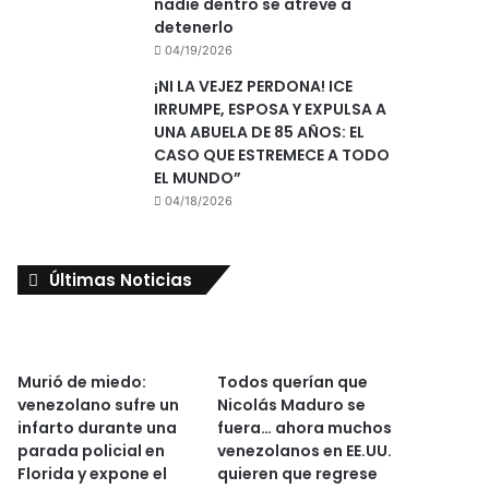
nadie dentro se atreve a
detenerlo
04/19/2026
¡NI LA VEJEZ PERDONA! ICE
IRRUMPE, ESPOSA Y EXPULSA A
UNA ABUELA DE 85 AÑOS: EL
CASO QUE ESTREMECE A TODO
EL MUNDO”
04/18/2026
Últimas Noticias
Murió de miedo:
Todos querían que
venezolano sufre un
Nicolás Maduro se
infarto durante una
fuera… ahora muchos
parada policial en
venezolanos en EE.UU.
Florida y expone el
quieren que regrese