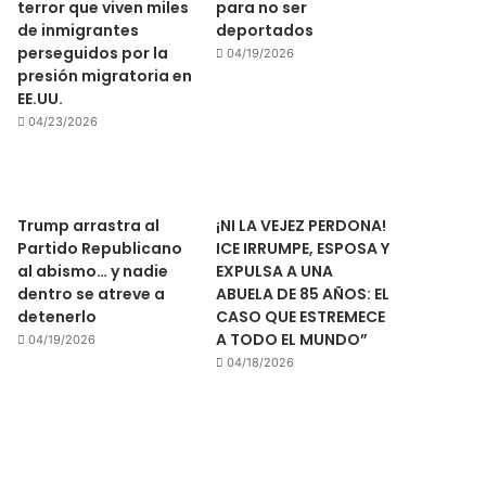
terror que viven miles
para no ser
de inmigrantes
deportados
perseguidos por la
04/19/2026
presión migratoria en
EE.UU.
04/23/2026
Trump arrastra al
¡NI LA VEJEZ PERDONA!
Partido Republicano
ICE IRRUMPE, ESPOSA Y
al abismo… y nadie
EXPULSA A UNA
dentro se atreve a
ABUELA DE 85 AÑOS: EL
detenerlo
CASO QUE ESTREMECE
A TODO EL MUNDO”
04/19/2026
04/18/2026