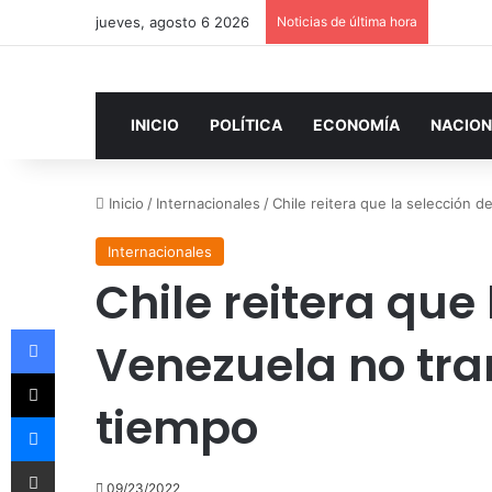
jueves, agosto 6 2026
Noticias de última hora
INICIO
POLÍTICA
ECONOMÍA
NACION
Inicio
/
Internacionales
/
Chile reitera que la selección 
Internacionales
Chile reitera que
Facebook
Venezuela no tra
X
tiempo
Messenger
Compartir por correo electrónico
09/23/2022