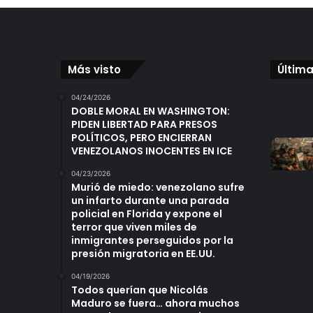
Más visto
Última
04/24/2026
DOBLE MORAL EN WASHINGTON:
PIDEN LIBERTAD PARA PRESOS
POLÍTICOS, PERO ENCIERRAN
VENEZOLANOS INOCENTES EN ICE
04/23/2026
Murió de miedo: venezolano sufre
un infarto durante una parada
policial en Florida y expone el
terror que viven miles de
inmigrantes perseguidos por la
presión migratoria en EE.UU.
04/19/2026
Todos querían que Nicolás
Maduro se fuera… ahora muchos