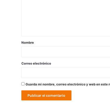
m
e
n
t
a
r
Nombre
i
o
*
Correo electrónico
Guarda mi nombre, correo electrónico y web en este 