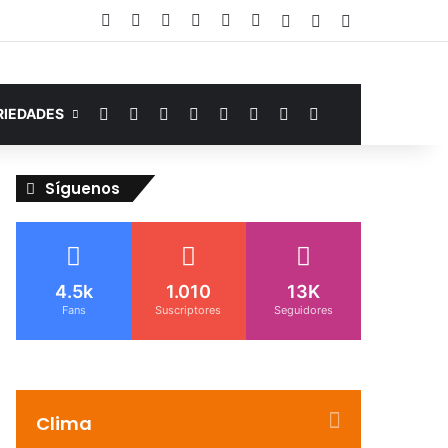
Facebook
YouTube
Instagram
Telegram
WhatsApp
Google Noticias
Acceso
Publicación al az
Barra lateral
Facebook
YouTube
Instagram
Telegram
WhatsApp
Google Noticias
Switch skin
Buscar por
RIEDADES
Síguenos
4.5k
1.010
13K
Fans
Suscriptores
Seguidores
Clima