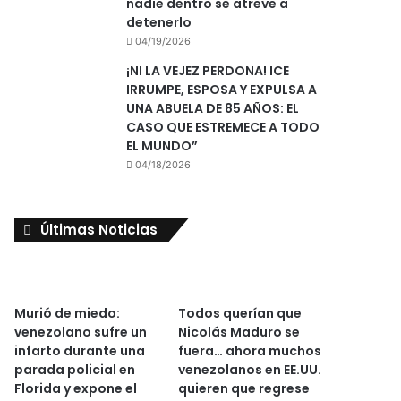
nadie dentro se atreve a
detenerlo
04/19/2026
¡NI LA VEJEZ PERDONA! ICE
IRRUMPE, ESPOSA Y EXPULSA A
UNA ABUELA DE 85 AÑOS: EL
CASO QUE ESTREMECE A TODO
EL MUNDO”
04/18/2026
Últimas Noticias
Murió de miedo:
Todos querían que
venezolano sufre un
Nicolás Maduro se
infarto durante una
fuera… ahora muchos
parada policial en
venezolanos en EE.UU.
Florida y expone el
quieren que regrese