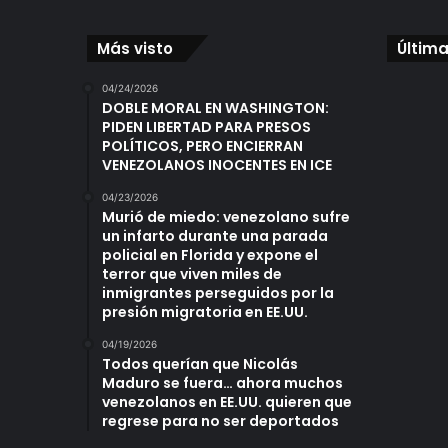
Más visto
Última
04/24/2026
DOBLE MORAL EN WASHINGTON:
PIDEN LIBERTAD PARA PRESOS
POLÍTICOS, PERO ENCIERRAN
VENEZOLANOS INOCENTES EN ICE
04/23/2026
Murió de miedo: venezolano sufre
un infarto durante una parada
policial en Florida y expone el
terror que viven miles de
inmigrantes perseguidos por la
presión migratoria en EE.UU.
04/19/2026
Todos querían que Nicolás
Maduro se fuera… ahora muchos
venezolanos en EE.UU. quieren que
regrese para no ser deportados