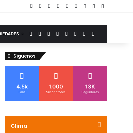
Facebook
YouTube
Instagram
Telegram
WhatsApp
Google Noticias
Acceso
Publicación al az
Barra lateral
Facebook
YouTube
Instagram
Telegram
WhatsApp
Google Noticias
Switch skin
Buscar por
RIEDADES
Síguenos
4.5k
1.000
13K
Fans
Suscriptores
Seguidores
Clima