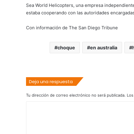
Sea World Helicopters, una empresa independiente
estaba cooperando con las autoridades encargadas 
Con información de The San Diego Tribune
choque
en australia
Deja una respuesta
Tu dirección de correo electrónico no será publicada.
Los
C
o
m
e