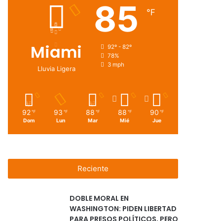
85
℉
Miami
92º - 82º
78%
3 mph
Lluvia Ligera
92
93
88
88
90
℉
℉
℉
℉
℉
Dom
Lun
Mar
Mié
Jue
Reciente
DOBLE MORAL EN
WASHINGTON: PIDEN LIBERTAD
PARA PRESOS POLÍTICOS, PERO