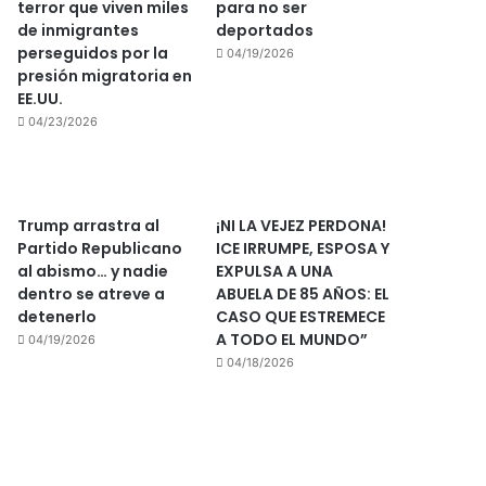
terror que viven miles
para no ser
de inmigrantes
deportados
perseguidos por la
04/19/2026
presión migratoria en
EE.UU.
04/23/2026
Trump arrastra al
¡NI LA VEJEZ PERDONA!
Partido Republicano
ICE IRRUMPE, ESPOSA Y
al abismo… y nadie
EXPULSA A UNA
dentro se atreve a
ABUELA DE 85 AÑOS: EL
detenerlo
CASO QUE ESTREMECE
A TODO EL MUNDO”
04/19/2026
04/18/2026