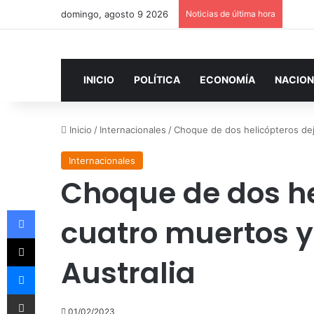
domingo, agosto 9 2026
Noticias de última hora
INICIO
POLÍTICA
ECONOMÍA
NACION
Inicio
/
Internacionales
/
Choque de dos helicópteros dej
Internacionales
Choque de dos he
Facebook
cuatro muertos y 
X
Australia
Messenger
Compartir por correo electrónico
01/02/2023