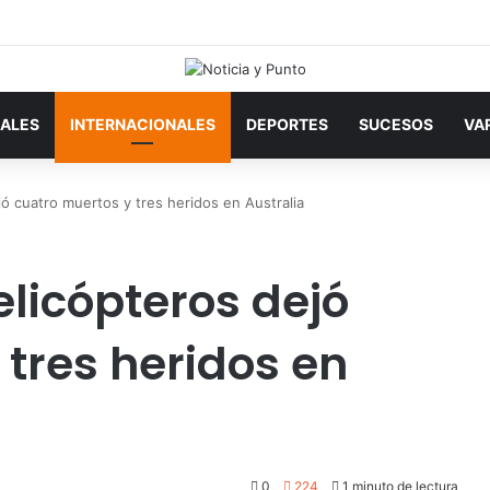
ALES
INTERNACIONALES
DEPORTES
SUCESOS
VA
ó cuatro muertos y tres heridos en Australia
licópteros dejó
tres heridos en
0
224
1 minuto de lectura