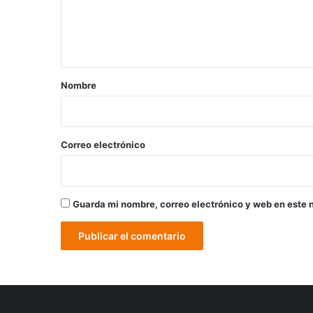
n
t
a
r
Nombre
i
o
*
Correo electrónico
Guarda mi nombre, correo electrónico y web en este 