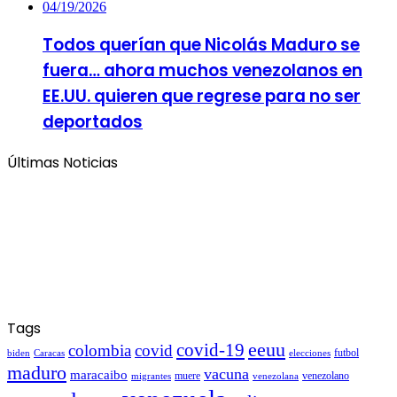
04/19/2026
Todos querían que Nicolás Maduro se
fuera… ahora muchos venezolanos en
EE.UU. quieren que regrese para no ser
deportados
Últimas Noticias
Tags
covid-19
eeuu
colombia
covid
futbol
biden
elecciones
Caracas
maduro
vacuna
maracaibo
venezolano
migrantes
muere
venezolana