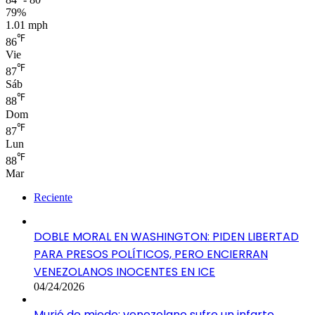
79%
1.01 mph
℉
86
Vie
℉
87
Sáb
℉
88
Dom
℉
87
Lun
℉
88
Mar
Reciente
DOBLE MORAL EN WASHINGTON: PIDEN LIBERTAD
PARA PRESOS POLÍTICOS, PERO ENCIERRAN
VENEZOLANOS INOCENTES EN ICE
04/24/2026
Murió de miedo: venezolano sufre un infarto