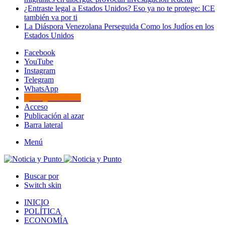
¿Entraste legal a Estados Unidos? Eso ya no te protege: ICE
también va por ti
La Diáspora Venezolana Perseguida Como los Judíos en los
Estados Unidos
Facebook
YouTube
Instagram
Telegram
WhatsApp
Google Noticias
Acceso
Publicación al azar
Barra lateral
Menú
Buscar por
Switch skin
INICIO
POLÍTICA
ECONOMÍA