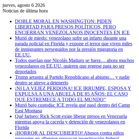
jueves, agosto 6 2026
Noticias de última hora
DOBLE MORAL EN WASHINGTON: PIDEN
LIBERTAD PARA PRESOS POLÍTICOS, PERO
ENCIERRAN VENEZOLANOS INOCENTES EN ICE
Murió de miedo: venezolano sufre un infarto durante una
parada policial en Florida y expone el terror que viven miles
de inmigrantes perseguidos por la presión migratoria en
EE.UU.
Todos querían que Nicolás Maduro se fuera… ahora muchos
venezolanos en EE.UU. quieren que regrese para no ser
deportados
Trump arrastra al Partido Republicano al abismo… y nadie
dentro se atreve a detenerlo
¡NI LA VEJEZ PERDONA! ICE IRRUMPE, ESPOSA Y
EXPULSA A UNA ABUELA DE 85 AÑOS: EL CASO
QUE ESTREMECE A TODO EL MUNDO”
Murió bajo custodia: ICE revela qué pasó dentro del Camp
East Montana
Qué fariseo: Rick Scott exige liberar presos en Venezuela
mientras apoya la cacería y detención de venezolanos en
Florida
¡HORROR AL DESCUBIERTO! Abusos contra niños
migrantes en albergue provocan investigación federal