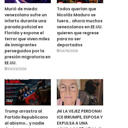
Murió de miedo:
Todos querían que
venezolano sufre un
Nicolás Maduro se
infarto durante una
fuera… ahora muchos
parada policial en
venezolanos en EE.UU.
Florida y expone el
quieren que regrese
terror que viven miles
para no ser
de inmigrantes
deportados
perseguidos por la
04/19/2026
presión migratoria en
EE.UU.
04/23/2026
Trump arrastra al
¡NI LA VEJEZ PERDONA!
Partido Republicano
ICE IRRUMPE, ESPOSA Y
al abismo… y nadie
EXPULSA A UNA