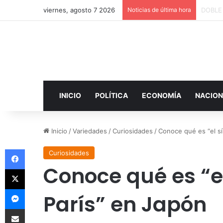
viernes, agosto 7 2026
Noticias de última hora
INICIO
POLÍTICA
ECONOMÍA
NACION
Inicio
/
Variedades
/
Curiosidades
/
Conoce qué es “el s
Facebook
Curiosidades
Conoce qué es “e
X
Messenger
París” en Japón
Compartir por correo electrónico