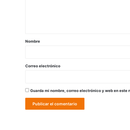
e
n
t
a
r
Nombre
i
o
*
Correo electrónico
Guarda mi nombre, correo electrónico y web en este 