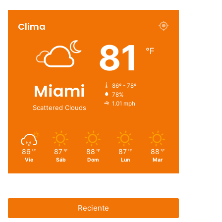
Clima
81
℉
Miami
86º - 78º
78%
1.01 mph
Scattered Clouds
86
87
88
87
88
℉
℉
℉
℉
℉
Vie
Sáb
Dom
Lun
Mar
Reciente