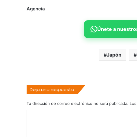
Agencia
Únete a nuestros
Japón
Deja una respuesta
Tu dirección de correo electrónico no será publicada.
Los
C
o
m