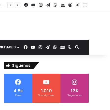
Facebook
YouTube
Instagram
Telegram
WhatsApp
Google Noticias
Acceso
Publicación al a
Barra lateral
Murió de miedo: venezolano sufre un infarto durante una parada policial en Florida y expone el terror que viven miles de inmigrantes perseguidos por la presión migratoria en EE.UU.
Facebook
YouTube
Instagram
Telegram
WhatsApp
Google Noticias
Switch skin
Buscar por
RIEDADES
Síguenos
4.5k
1.010
13K
Fans
Suscriptores
Seguidores