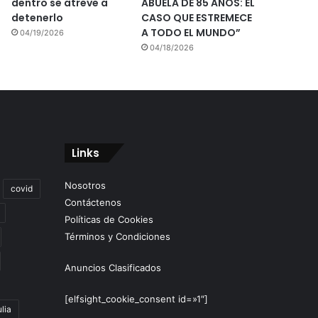
dentro se atreve a
ABUELA DE 85 AÑOS: EL
detenerlo
CASO QUE ESTREMECE
A TODO EL MUNDO”
04/19/2026
04/18/2026
Links
Nosotros
covid
Contáctenos
Políticas de Cookies
Términos y Condiciones
Anuncios Clasificados
[elfsight_cookie_consent id=»1″]
lia