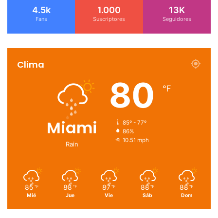
4.5k
1.000
13K
Fans
Suscriptores
Seguidores
Clima
80
℉
Miami
85º - 77º
86%
10.51 mph
Rain
85
88
87
88
88
℉
℉
℉
℉
℉
Mié
Jue
Vie
Sáb
Dom