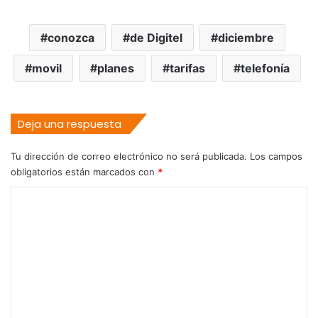
conozca
de Digitel
diciembre
movil
planes
tarifas
telefonía
Deja una respuesta
Tu dirección de correo electrónico no será publicada.
Los campos
obligatorios están marcados con
*
C
o
m
e
n
t