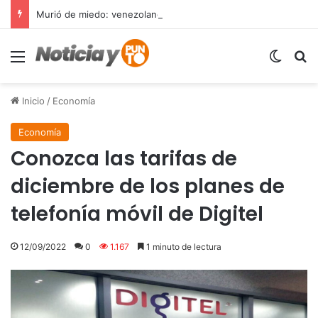
Murió de miedo: venezolano sufre un infarto durante una parada policial en Florida y expone el terror que viven miles de inmigrantes perseguidos por la presión migratoria en EE.UU.
Menú
Switch
B
Inicio
/
Economía
Economía
Conozca las tarifas de
diciembre de los planes de
telefonía móvil de Digitel
12/09/2022
0
1.167
1 minuto de lectura