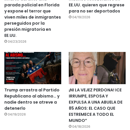
parada policial en Florida
EE.UU. quieren que regrese
y expone el terror que
para no ser deportados
viven miles de inmigrantes
04/19/2026
perseguidos por la
presión migratoria en
EE.UU.
04/23/2026
Trump arrastra al Partido
¡NI LA VEJEZ PERDONA! ICE
Republicano al abismo… y
IRRUMPE, ESPOSA Y
nadie dentro se atreve a
EXPULSA A UNA ABUELA DE
detenerlo
85 AÑOS: EL CASO QUE
ESTREMECE A TODO EL
04/19/2026
MUNDO”
04/18/2026