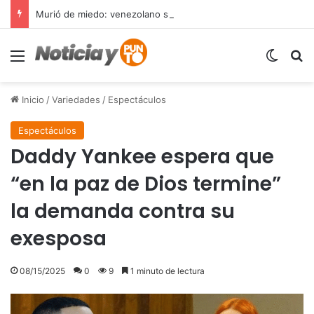
Murió de miedo: venezolano sufre un infarto durante una parada policial en Florida y expone el terror que viven miles de inmigrantes perseguidos por la presión migratoria en EE.UU.
Menú
Switch
B
Inicio
/
Variedades
/
Espectáculos
Espectáculos
Daddy Yankee espera que
“en la paz de Dios termine”
la demanda contra su
exesposa
08/15/2025
0
9
1 minuto de lectura