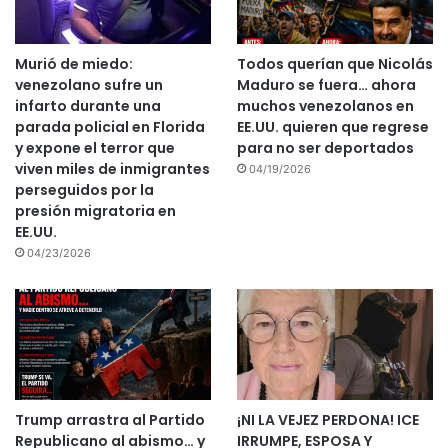
Murió de miedo:
Todos querían que Nicolás
venezolano sufre un
Maduro se fuera… ahora
infarto durante una
muchos venezolanos en
parada policial en Florida
EE.UU. quieren que regrese
y expone el terror que
para no ser deportados
viven miles de inmigrantes
04/19/2026
perseguidos por la
presión migratoria en
EE.UU.
04/23/2026
Trump arrastra al Partido
¡NI LA VEJEZ PERDONA! ICE
Republicano al abismo… y
IRRUMPE, ESPOSA Y