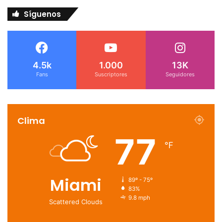
Síguenos
4.5k
1.000
13K
Fans
Suscriptores
Seguidores
Clima
77
℉
Miami
89º - 75º
83%
9.8 mph
Scattered Clouds