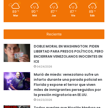
89
90
87
87
88
℉
℉
℉
℉
℉
Mar
Mié
Jue
Vie
Sáb
Reciente
DOBLE MORAL EN WASHINGTON: PIDEN
LIBERTAD PARA PRESOS POLÍTICOS, PERO
ENCIERRAN VENEZOLANOS INOCENTES EN
ICE
04/24/2026
Murió de miedo: venezolano sufre un
infarto durante una parada policial en
Florida y expone el terror que viven
miles de inmigrantes perseguidos por
la presión migratoria en EE.UU.
04/23/2026
Todos querían que Nicolás Maduro se