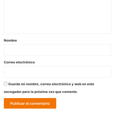
m
e
n
t
a
r
Nombre
i
o
*
Correo electrónico
Guarda mi nombre, correo electrónico y web en este
navegador para la próxima vez que comente.