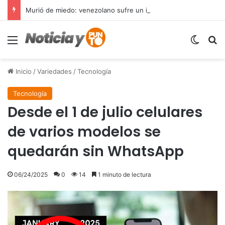
Murió de miedo: venezolano sufre un infarto durante una parada policial en Florida y expone el terror que viven miles de inmigrantes perseguidos por la presión migratoria en EE.UU.
Menú
Switch
B
Inicio
/
Variedades
/
Tecnología
Tecnología
Desde el 1 de julio celulares
de varios modelos se
quedarán sin WhatsApp
06/24/2025
0
14
1 minuto de lectura