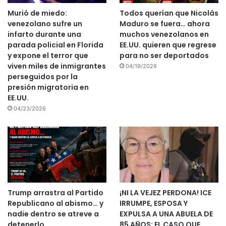
Murió de miedo:
Todos querían que Nicolás
venezolano sufre un
Maduro se fuera… ahora
infarto durante una
muchos venezolanos en
parada policial en Florida
EE.UU. quieren que regrese
y expone el terror que
para no ser deportados
viven miles de inmigrantes
04/19/2026
perseguidos por la
presión migratoria en
EE.UU.
04/23/2026
Trump arrastra al Partido
¡NI LA VEJEZ PERDONA! ICE
Republicano al abismo… y
IRRUMPE, ESPOSA Y
nadie dentro se atreve a
EXPULSA A UNA ABUELA DE
detenerlo
85 AÑOS: EL CASO QUE