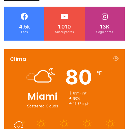
4.5k
1.010
13K
Fans
Suscriptores
Seguidores
Clima
80
℉
Miami
83º - 79º
80%
15.37 mph
Scattered Clouds