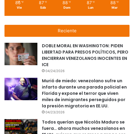
86
87
88
87
88
℉
℉
℉
℉
℉
Vie
Sáb
Dom
Lun
Mar
Reciente
DOBLE MORAL EN WASHINGTON: PIDEN
LIBERTAD PARA PRESOS POLÍTICOS, PERO
ENCIERRAN VENEZOLANOS INOCENTES EN
ICE
04/24/2026
Murió de miedo: venezolano sufre un
infarto durante una parada policial en
Florida y expone el terror que viven
miles de inmigrantes perseguidos por
la presión migratoria en EE.UU.
04/23/2026
Todos querían que Nicolás Maduro se
fuera… ahora muchos venezolanos en