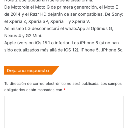
De Motorola el Moto G de primera generación, el Moto E
de 2014 y el Razr HD dejarán de ser compatibles. De Sony:
el Xperia Z, Xperia SP, Xperia T y Xperia V.
Asimismo LG desconectará el whatsApp al Optimus G,
Nexus 4 y G2 Mini.
Apple (versión iOs 15.1 o inferior. Los iPhone 6 (si no han
sido actualizados más allá de iOS 12), iPhone 5, .iPhone 5c.
Deja una respuesta
Tu dirección de correo electrónico no será publicada.
Los campos
obligatorios están marcados con
*
C
o
m
e