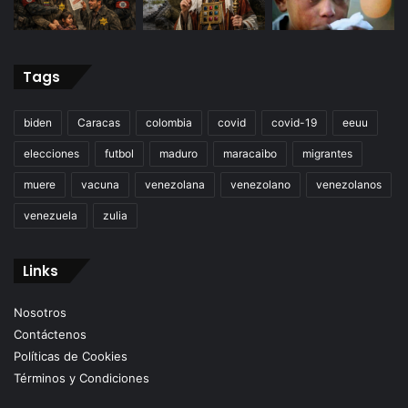
Tags
biden
Caracas
colombia
covid
covid-19
eeuu
elecciones
futbol
maduro
maracaibo
migrantes
muere
vacuna
venezolana
venezolano
venezolanos
venezuela
zulia
Links
Nosotros
Contáctenos
Políticas de Cookies
Términos y Condiciones