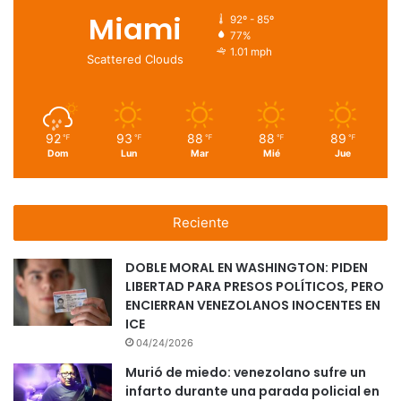
Miami
92º - 85º
77%
1.01 mph
Scattered Clouds
92
93
88
88
89
℉
℉
℉
℉
℉
Dom
Lun
Mar
Mié
Jue
Reciente
DOBLE MORAL EN WASHINGTON: PIDEN
LIBERTAD PARA PRESOS POLÍTICOS, PERO
ENCIERRAN VENEZOLANOS INOCENTES EN
ICE
04/24/2026
Murió de miedo: venezolano sufre un
infarto durante una parada policial en