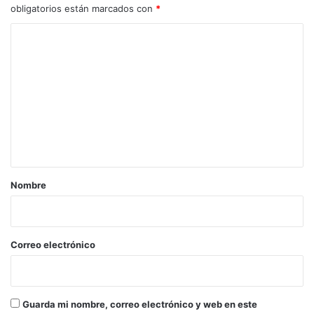
obligatorios están marcados con
*
C
o
m
e
n
t
a
r
Nombre
i
o
*
Correo electrónico
Guarda mi nombre, correo electrónico y web en este