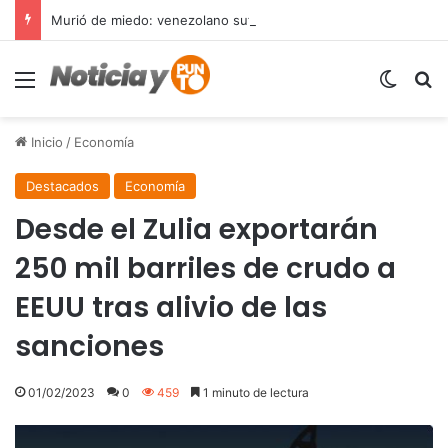
Murió de miedo: venezolano sufre un infarto durante una parada policial en Florida y expone el terror que viven miles de inmigrantes perseguidos por la presión migratoria en EE.UU.
Menú
Switch
B
Inicio
/
Economía
Destacados
Economía
Desde el Zulia exportarán
250 mil barriles de crudo a
EEUU tras alivio de las
sanciones
01/02/2023
0
459
1 minuto de lectura