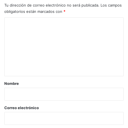
Tu dirección de correo electrónico no será publicada.
Los campos
obligatorios están marcados con
*
C
o
m
e
n
t
a
r
Nombre
i
o
*
Correo electrónico