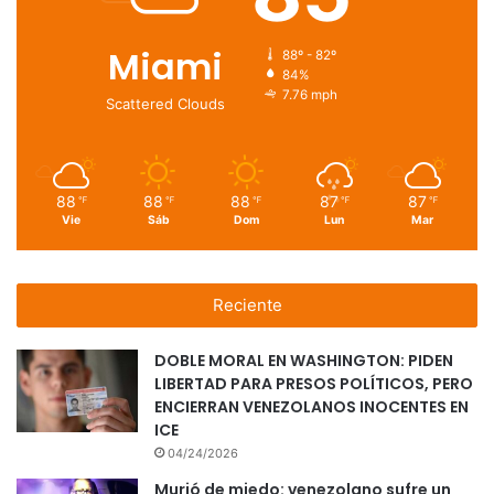
Miami
88º - 82º
84%
7.76 mph
Scattered Clouds
88
88
88
87
87
℉
℉
℉
℉
℉
Vie
Sáb
Dom
Lun
Mar
Reciente
DOBLE MORAL EN WASHINGTON: PIDEN
LIBERTAD PARA PRESOS POLÍTICOS, PERO
ENCIERRAN VENEZOLANOS INOCENTES EN
ICE
04/24/2026
Murió de miedo: venezolano sufre un