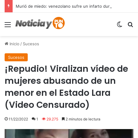
Murió de miedo: venezolano sufre un infarto durante una parada policial en Florida y expone el terror que viven miles de inmigrantes perseguidos por la presión migratoria en EE.UU.
Menú
Switch
B
Inicio
/
Sucesos
Sucesos
¡Repudio! Viralizan vídeo de
mujeres abusando de un
menor en el Estado Lara
(Video Censurado)
11/22/2022
1
29.275
2 minutos de lectura