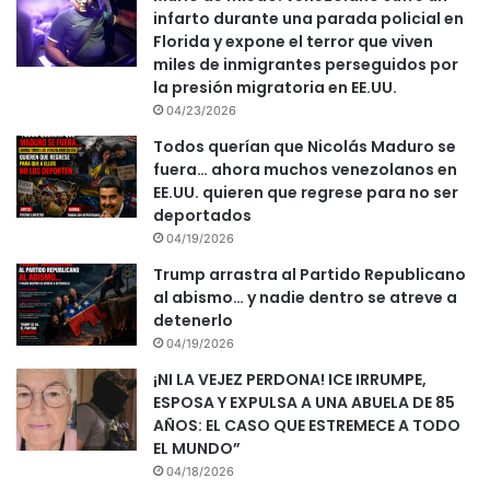
infarto durante una parada policial en
Florida y expone el terror que viven
miles de inmigrantes perseguidos por
la presión migratoria en EE.UU.
04/23/2026
Todos querían que Nicolás Maduro se
fuera… ahora muchos venezolanos en
EE.UU. quieren que regrese para no ser
deportados
04/19/2026
Trump arrastra al Partido Republicano
al abismo… y nadie dentro se atreve a
detenerlo
04/19/2026
¡NI LA VEJEZ PERDONA! ICE IRRUMPE,
ESPOSA Y EXPULSA A UNA ABUELA DE 85
AÑOS: EL CASO QUE ESTREMECE A TODO
EL MUNDO”
04/18/2026