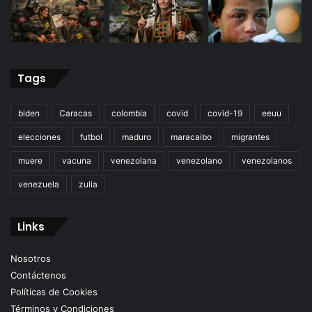
Tags
biden
Caracas
colombia
covid
covid-19
eeuu
elecciones
futbol
maduro
maracaibo
migrantes
muere
vacuna
venezolana
venezolano
venezolanos
venezuela
zulia
Links
Nosotros
Contáctenos
Políticas de Cookies
Términos y Condiciones