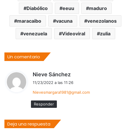
Diabólico
eeuu
maduro
maracaibo
vacuna
venezolanos
venezuela
Videoviral
zulia
Un comentario
d
Nieve Sánchez
i
11/23/2022 a las 11:26
c
Nievesmargara1981@gmail.com
e
:
Responder
Deja una respuesta