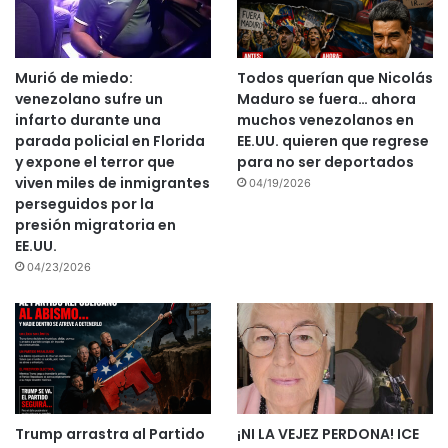
Murió de miedo:
Todos querían que Nicolás
venezolano sufre un
Maduro se fuera… ahora
infarto durante una
muchos venezolanos en
parada policial en Florida
EE.UU. quieren que regrese
y expone el terror que
para no ser deportados
viven miles de inmigrantes
04/19/2026
perseguidos por la
presión migratoria en
EE.UU.
04/23/2026
Trump arrastra al Partido
¡NI LA VEJEZ PERDONA! ICE