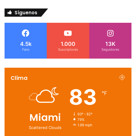
Síguenos
4.5k
1.000
13K
Fans
Suscriptores
Seguidores
Clima
83
℉
Miami
93º - 82º
79%
1.99 mph
Scattered Clouds