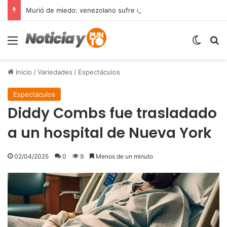
Murió de miedo: venezolano sufre un infarto durante una parada policial en Florida y expone el terror que viven miles de inmigrantes perseguidos por la presión migratoria en EE.UU.
Menú
Switch
B
Inicio
/
Variedades
/
Espectáculos
Espectáculos
Diddy Combs fue trasladado
a un hospital de Nueva York
02/04/2025
0
9
Menos de un minuto