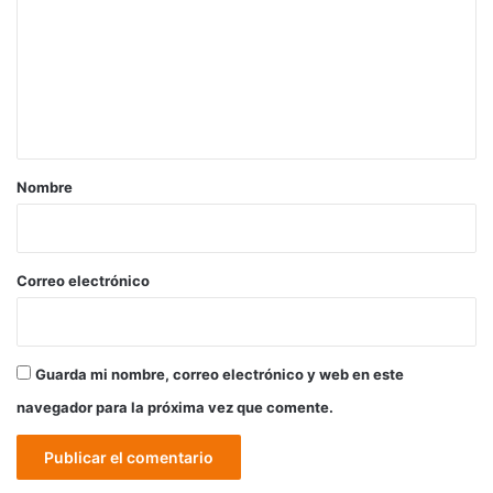
m
e
n
t
a
r
Nombre
i
o
*
Correo electrónico
Guarda mi nombre, correo electrónico y web en este
navegador para la próxima vez que comente.