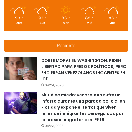
93
92
88
88
88
℉
℉
℉
℉
℉
Dom
Lun
Mar
Mié
Jue
Reciente
DOBLE MORAL EN WASHINGTON: PIDEN
LIBERTAD PARA PRESOS POLÍTICOS, PERO
ENCIERRAN VENEZOLANOS INOCENTES EN
ICE
04/24/2026
Murió de miedo: venezolano sufre un
infarto durante una parada policial en
Florida y expone el terror que viven
miles de inmigrantes perseguidos por
la presión migratoria en EE.UU.
04/23/2026