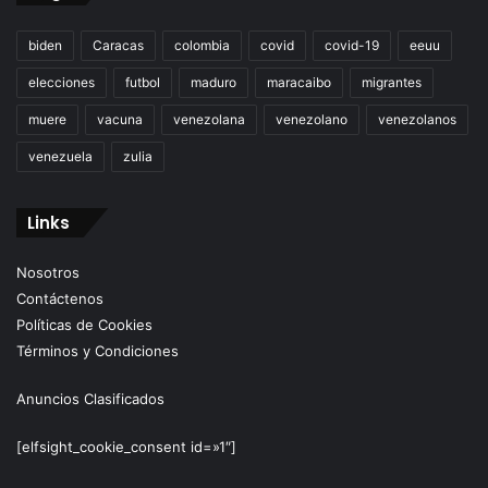
biden
Caracas
colombia
covid
covid-19
eeuu
elecciones
futbol
maduro
maracaibo
migrantes
muere
vacuna
venezolana
venezolano
venezolanos
venezuela
zulia
Links
Nosotros
Contáctenos
Políticas de Cookies
Términos y Condiciones
Anuncios Clasificados
[elfsight_cookie_consent id=»1″]