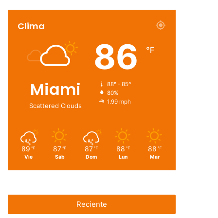
Clima
86
℉
Miami
88º - 85º
80%
1.99 mph
Scattered Clouds
89
87
87
88
88
℉
℉
℉
℉
℉
Vie
Sáb
Dom
Lun
Mar
Reciente