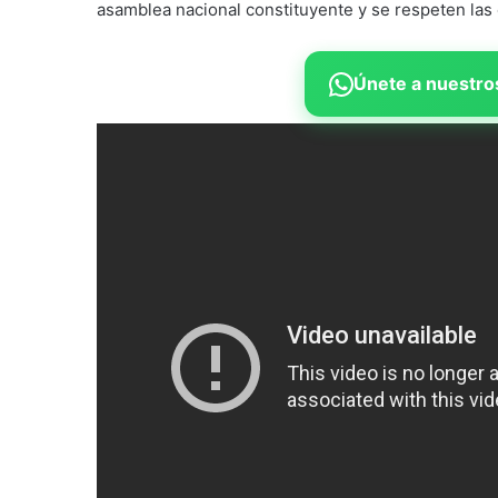
asamblea nacional constituyente y se respeten las
Únete a nuestros