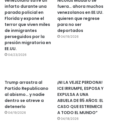
venezolano sufre un
Nicolás Maduro se
infarto durante una
fuera… ahora muchos
parada policial en
venezolanos en EE.UU.
Florida y expone el
quieren que regrese
terror que viven miles
para no ser
de inmigrantes
deportados
perseguidos por la
04/19/2026
presión migratoria en
EE.UU.
04/23/2026
Trump arrastra al
¡NI LA VEJEZ PERDONA!
Partido Republicano
ICE IRRUMPE, ESPOSA Y
al abismo… y nadie
EXPULSA A UNA
dentro se atreve a
ABUELA DE 85 AÑOS: EL
detenerlo
CASO QUE ESTREMECE
A TODO EL MUNDO”
04/19/2026
04/18/2026