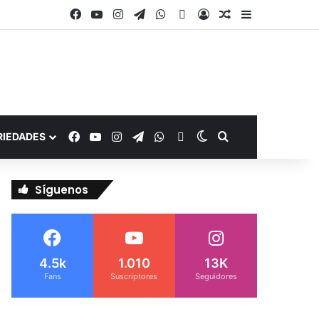
Facebook
YouTube
Instagram
Telegram
WhatsApp
Google Noticias
Acceso
Publicación al a
Barra lateral
Facebook
YouTube
Instagram
Telegram
WhatsApp
Google Noticias
Switch skin
Buscar por
RIEDADES
Síguenos
4.5k
1.010
13K
Fans
Suscriptores
Seguidores