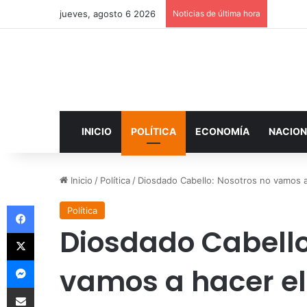
jueves, agosto 6 2026
Noticias de última hora
INICIO
POLÍTICA
ECONOMÍA
NACION
Inicio
/
Política
/
Diosdado Cabello: Nosotros no vamos a
Facebook
Política
Diosdado Cabello
X
Messenger
vamos a hacer e
Compartir por correo electrónico