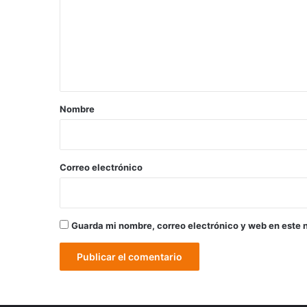
m
e
n
t
a
r
Nombre
i
o
*
Correo electrónico
Guarda mi nombre, correo electrónico y web en este 