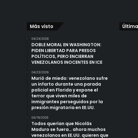
Más visto
Última
04/24/2026
DOBLE MORAL EN WASHINGTON:
PIDEN LIBERTAD PARA PRESOS
POLÍTICOS, PERO ENCIERRAN
VENEZOLANOS INOCENTES EN ICE
04/23/2026
Murió de miedo: venezolano sufre
un infarto durante una parada
policial en Florida y expone el
terror que viven miles de
inmigrantes perseguidos por la
presión migratoria en EE.UU.
04/19/2026
Todos querían que Nicolás
Maduro se fuera… ahora muchos
venezolanos en EE.UU. quieren que