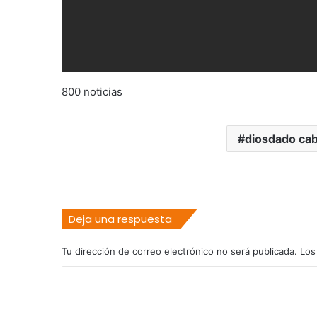
800 noticias
diosdado cab
Deja una respuesta
Tu dirección de correo electrónico no será publicada.
Los
C
o