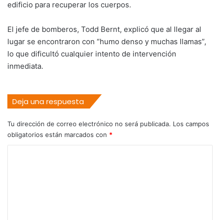
edificio para recuperar los cuerpos.
El jefe de bomberos, Todd Bernt, explicó que al llegar al
lugar se encontraron con “humo denso y muchas llamas”,
lo que dificultó cualquier intento de intervención
inmediata.
Deja una respuesta
Tu dirección de correo electrónico no será publicada.
Los campos
obligatorios están marcados con
*
C
o
m
e
n