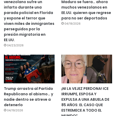
venezolano sufre un
Maduro se fuera… ahora
infarto durante una
muchos venezolanos en
parada policial en Florida
EE.UU. quieren que regrese
y expone el terror que
para no ser deportados
viven miles de inmigrantes
04/19/2026
perseguidos por la
presión migratoria en
EE.UU.
04/23/2026
Trump arrastra al Partido
¡NI LA VEJEZ PERDONA! ICE
Republicano al abismo… y
IRRUMPE, ESPOSA Y
nadie dentro se atreve a
EXPULSA A UNA ABUELA DE
detenerlo
85 AÑOS: EL CASO QUE
ESTREMECE A TODO EL
04/19/2026
MUNDO”