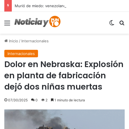
Murió de miedo: venezolano sufre un infarto durante una parada policial en Florida y expone el terror que viven miles de inmigrantes perseguidos por la presión migratoria en EE.UU.
Menú
Switch
B
Inicio
/
Internacionales
Internacionales
Dolor en Nebraska: Explosión
en planta de fabricación
dejó dos niñas muertas
07/30/2025
0
2
1 minuto de lectura