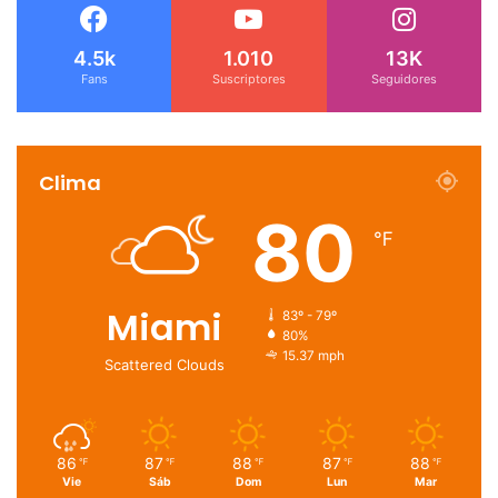
4.5k
1.010
13K
Fans
Suscriptores
Seguidores
Clima
80
℉
Miami
83º - 79º
80%
15.37 mph
Scattered Clouds
86
87
88
87
88
℉
℉
℉
℉
℉
Vie
Sáb
Dom
Lun
Mar