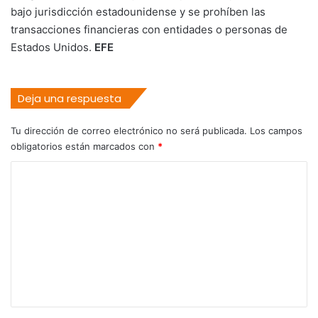
bajo jurisdicción estadounidense y se prohíben las
transacciones financieras con entidades o personas de
Estados Unidos.
EFE
Deja una respuesta
Tu dirección de correo electrónico no será publicada.
Los campos
obligatorios están marcados con
*
C
o
m
e
n
t
a