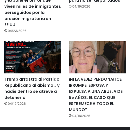
y expone el terror que
para no ser deportados
viven miles de inmigrantes
04/19/2026
perseguidos por la
presión migratoria en
EE.UU.
04/23/2026
Trump arrastra al Partido
¡NI LA VEJEZ PERDONA! ICE
Republicano al abismo… y
IRRUMPE, ESPOSA Y
nadie dentro se atreve a
EXPULSA A UNA ABUELA DE
detenerlo
85 AÑOS: EL CASO QUE
ESTREMECE A TODO EL
04/19/2026
MUNDO”
04/18/2026