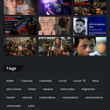
Tags
biden
Caracas
colombia
covid
covid-19
eeuu
elecciones
futbol
maduro
maracaibo
migrantes
muere
vacuna
venezolana
venezolano
venezolanos
venezuela
zulia