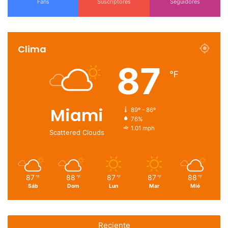
Fans
Suscriptores
Seguidores
Clima
87
℉
Miami
89º - 86º
76%
1.01 mph
Scattered Clouds
87
88
87
87
88
℉
℉
℉
℉
℉
Sáb
Dom
Lun
Mar
Mié
Reciente