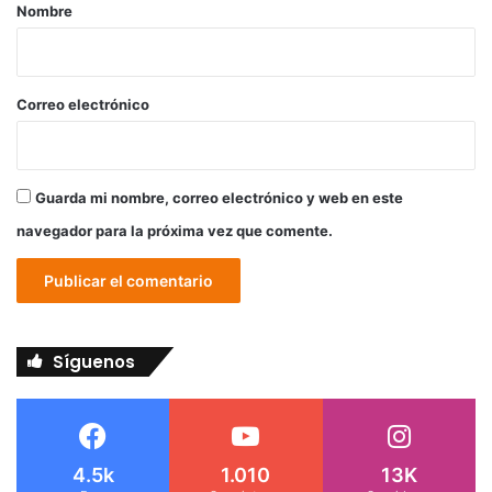
r
Nombre
i
o
*
Correo electrónico
Guarda mi nombre, correo electrónico y web en este
navegador para la próxima vez que comente.
Síguenos
4.5k
1.010
13K