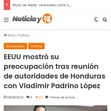
Murió de miedo: venezolano sufre un infarto durante una parada policial en Florida y expone el terror que viven miles de inmigrantes perseguidos por la presión migratoria en EE.UU.
Menú
Switch
B
Inicio
/
Política
Destacados
Política
EEUU mostró su
preocupación tras reunión
de autoridades de Honduras
con Vladimir Padrino López
08/28/2024
0
83
1 minuto de lectura