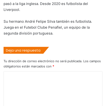
pasó a la liga inglesa. Desde 2020 es futbolista del
Liverpool.
Su hermano André Felipe Silva también es futbolista.
Juega en el Futebol Clube Penafiel, un equipo de la
segunda división portuguesa.
Deja una respuesta
Tu dirección de correo electrónico no será publicada.
Los campos
obligatorios están marcados con
*
C
o
m
e
n