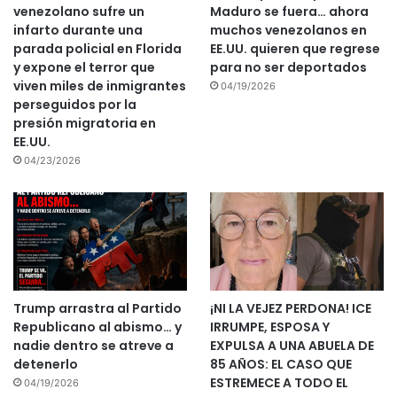
venezolano sufre un
Maduro se fuera… ahora
infarto durante una
muchos venezolanos en
parada policial en Florida
EE.UU. quieren que regrese
y expone el terror que
para no ser deportados
viven miles de inmigrantes
04/19/2026
perseguidos por la
presión migratoria en
EE.UU.
04/23/2026
Trump arrastra al Partido
¡NI LA VEJEZ PERDONA! ICE
Republicano al abismo… y
IRRUMPE, ESPOSA Y
nadie dentro se atreve a
EXPULSA A UNA ABUELA DE
detenerlo
85 AÑOS: EL CASO QUE
ESTREMECE A TODO EL
04/19/2026