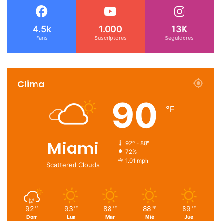
4.5k
1.000
13K
Fans
Suscriptores
Seguidores
Clima
90
℉
Miami
92º - 88º
72%
1.01 mph
Scattered Clouds
92
93
88
88
89
℉
℉
℉
℉
℉
Dom
Lun
Mar
Mié
Jue