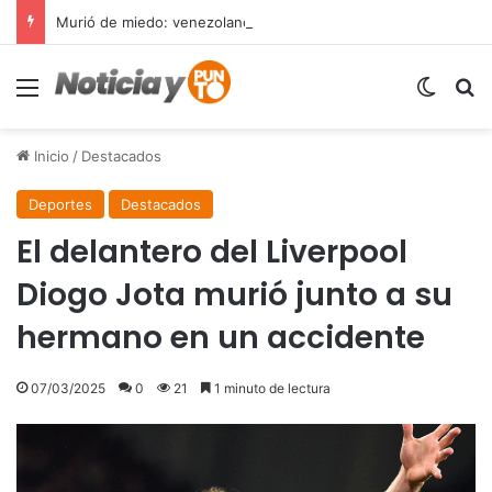
Murió de miedo: venezolano sufre un infarto durante una parada policial en Florida y expone el terror que viven miles de inmigrantes perseguidos por la presión migratoria en EE.UU.
Menú
Switch
B
Inicio
/
Destacados
Deportes
Destacados
El delantero del Liverpool
Diogo Jota murió junto a su
hermano en un accidente
07/03/2025
0
21
1 minuto de lectura