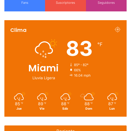
Fans
Suscriptores
Seguidores
Clima
83
℉
Miami
85º - 82º
66%
16.04 mph
Lluvia Ligera
85
89
88
88
87
℉
℉
℉
℉
℉
Jue
Vie
Sáb
Dom
Lun