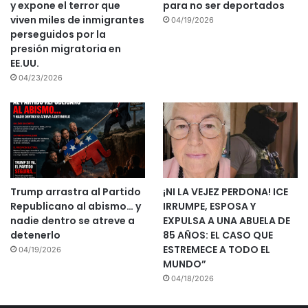
y expone el terror que
para no ser deportados
viven miles de inmigrantes
04/19/2026
perseguidos por la
presión migratoria en
EE.UU.
04/23/2026
Trump arrastra al Partido
¡NI LA VEJEZ PERDONA! ICE
Republicano al abismo… y
IRRUMPE, ESPOSA Y
nadie dentro se atreve a
EXPULSA A UNA ABUELA DE
detenerlo
85 AÑOS: EL CASO QUE
ESTREMECE A TODO EL
04/19/2026
MUNDO”
04/18/2026