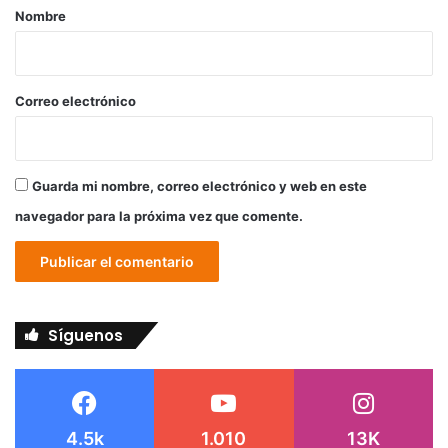
r
Nombre
i
o
*
Correo electrónico
Guarda mi nombre, correo electrónico y web en este
navegador para la próxima vez que comente.
Síguenos
4.5k
1.010
13K