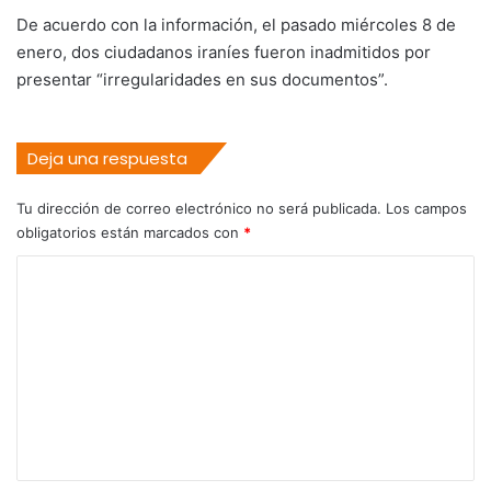
De acuerdo con la información, el pasado miércoles 8 de
enero, dos ciudadanos iraníes fueron inadmitidos por
presentar “irregularidades en sus documentos”.
Deja una respuesta
Tu dirección de correo electrónico no será publicada.
Los campos
obligatorios están marcados con
*
C
o
m
e
n
t
a