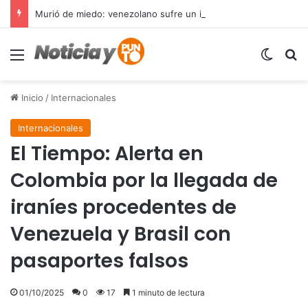
Murió de miedo: venezolano sufre un infarto durante una parada policial en Florida y expone el terror que viven miles de inmigrantes perseguidos por la presión migratoria en EE.UU.
Menú
Switch
B
Inicio
/
Internacionales
Internacionales
El Tiempo: Alerta en
Colombia por la llegada de
iraníes procedentes de
Venezuela y Brasil con
pasaportes falsos
01/10/2025
0
17
1 minuto de lectura