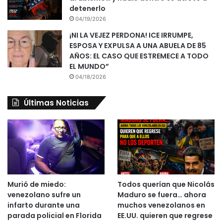
detenerlo
04/19/2026
¡NI LA VEJEZ PERDONA! ICE IRRUMPE,
ESPOSA Y EXPULSA A UNA ABUELA DE 85
AÑOS: EL CASO QUE ESTREMECE A TODO
EL MUNDO”
04/18/2026
Últimas Noticias
Murió de miedo:
Todos querían que Nicolás
venezolano sufre un
Maduro se fuera… ahora
infarto durante una
muchos venezolanos en
parada policial en Florida
EE.UU. quieren que regrese