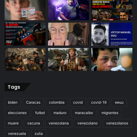
Tags
biden
Caracas
colombia
covid
covid-19
eeuu
elecciones
futbol
maduro
maracaibo
migrantes
muere
vacuna
venezolana
venezolano
venezolanos
venezuela
zulia