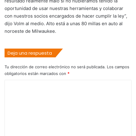
resultado realmente malo si no hubiéramos tenido la
oportunidad de usar nuestras herramientas y colaborar
con nuestros socios encargados de hacer cumplir la ley”,
dijo Volm al medio. Alto está a unas 80 millas en auto al
noroeste de Milwaukee.
Deja una respuesta
Tu dirección de correo electrónico no será publicada.
Los campos
obligatorios están marcados con
*
C
o
m
e
n
t