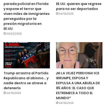
parada policial en Florida
EE.UU. quieren que regrese
y expone el terror que
para no ser deportados
viven miles de inmigrantes
04/19/2026
perseguidos por la
presión migratoria en
EE.UU.
04/23/2026
Trump arrastra al Partido
¡NI LA VEJEZ PERDONA! ICE
Republicano al abismo… y
IRRUMPE, ESPOSA Y
nadie dentro se atreve a
EXPULSA A UNA ABUELA DE
detenerlo
85 AÑOS: EL CASO QUE
ESTREMECE A TODO EL
04/19/2026
MUNDO”
04/18/2026