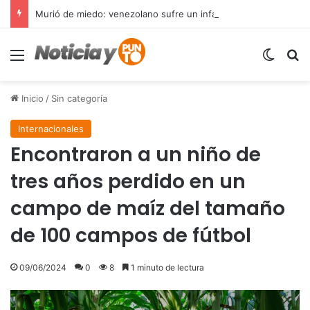
Murió de miedo: venezolano sufre un infarto durante una parada policial en Florida y expone el terror que viven miles de inmigrantes perseguidos por la presión migratoria en EE.UU.
Menú
Switch
B
Inicio
/
Sin categoría
Internacionales
Encontraron a un niño de
tres años perdido en un
campo de maíz del tamaño
de 100 campos de fútbol
09/06/2024
0
8
1 minuto de lectura