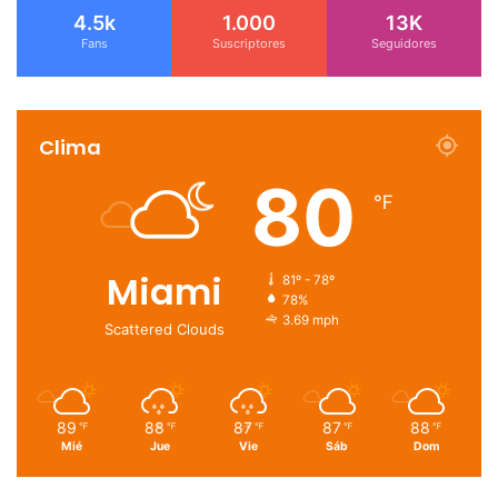
4.5k
1.000
13K
Fans
Suscriptores
Seguidores
Clima
80
℉
Miami
81º - 78º
78%
3.69 mph
Scattered Clouds
89
88
87
87
88
℉
℉
℉
℉
℉
Mié
Jue
Vie
Sáb
Dom