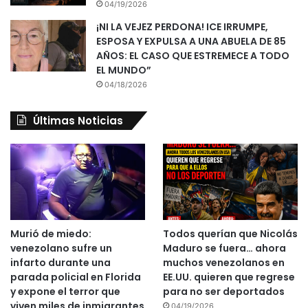
04/19/2026
¡NI LA VEJEZ PERDONA! ICE IRRUMPE,
ESPOSA Y EXPULSA A UNA ABUELA DE 85
AÑOS: EL CASO QUE ESTREMECE A TODO
EL MUNDO”
04/18/2026
Últimas Noticias
Murió de miedo:
Todos querían que Nicolás
venezolano sufre un
Maduro se fuera… ahora
infarto durante una
muchos venezolanos en
parada policial en Florida
EE.UU. quieren que regrese
y expone el terror que
para no ser deportados
viven miles de inmigrantes
04/19/2026