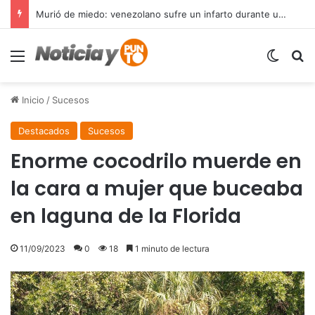
Murió de miedo: venezolano sufre un infarto durante una parada policial en Florida y expone el terror que viven miles de inmigrantes perseguidos por la presión migratoria en EE.UU.
Menú
Switch
B
Inicio
/
Sucesos
Destacados
Sucesos
Enorme cocodrilo muerde en
la cara a mujer que buceaba
en laguna de la Florida
11/09/2023
0
18
1 minuto de lectura