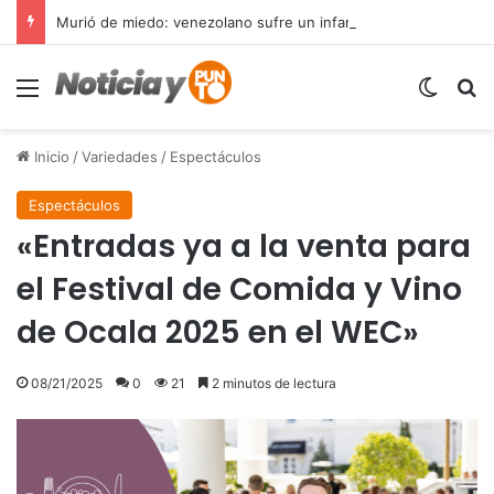
Murió de miedo: venezolano sufre un infarto durante una parada policial en Florida y expone el terror que viven miles de inmigrantes perseguidos por la presión migratoria en EE.UU.
Menú
Switch
B
Inicio
/
Variedades
/
Espectáculos
Espectáculos
«Entradas ya a la venta para
el Festival de Comida y Vino
de Ocala 2025 en el WEC»
08/21/2025
0
21
2 minutos de lectura