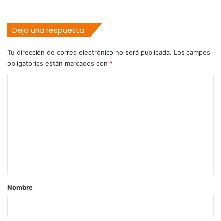
Deja una respuesta
Tu dirección de correo electrónico no será publicada.
Los campos
obligatorios están marcados con
*
C
o
m
e
n
t
a
r
Nombre
i
o