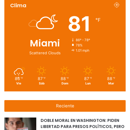
Clima
81
℉
Miami
86º - 78º
78%
1.01 mph
Scattered Clouds
86
87
88
87
88
℉
℉
℉
℉
℉
Vie
Sáb
Dom
Lun
Mar
Reciente
DOBLE MORAL EN WASHINGTON: PIDEN
LIBERTAD PARA PRESOS POLÍTICOS, PERO