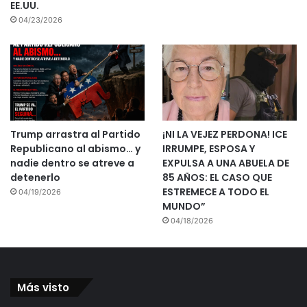
EE.UU.
04/23/2026
Trump arrastra al Partido
¡NI LA VEJEZ PERDONA! ICE
Republicano al abismo… y
IRRUMPE, ESPOSA Y
nadie dentro se atreve a
EXPULSA A UNA ABUELA DE
detenerlo
85 AÑOS: EL CASO QUE
ESTREMECE A TODO EL
04/19/2026
MUNDO”
04/18/2026
Más visto