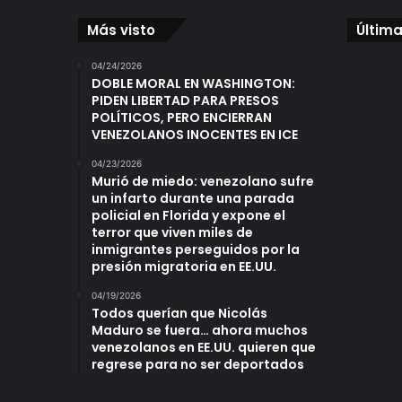
Más visto
Última
04/24/2026
DOBLE MORAL EN WASHINGTON:
PIDEN LIBERTAD PARA PRESOS
POLÍTICOS, PERO ENCIERRAN
VENEZOLANOS INOCENTES EN ICE
04/23/2026
Murió de miedo: venezolano sufre
un infarto durante una parada
policial en Florida y expone el
terror que viven miles de
inmigrantes perseguidos por la
presión migratoria en EE.UU.
04/19/2026
Todos querían que Nicolás
Maduro se fuera… ahora muchos
venezolanos en EE.UU. quieren que
regrese para no ser deportados