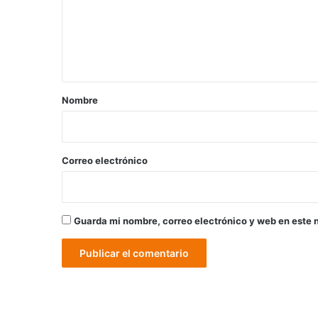
e
n
t
a
r
Nombre
i
o
*
Correo electrónico
Guarda mi nombre, correo electrónico y web en este 