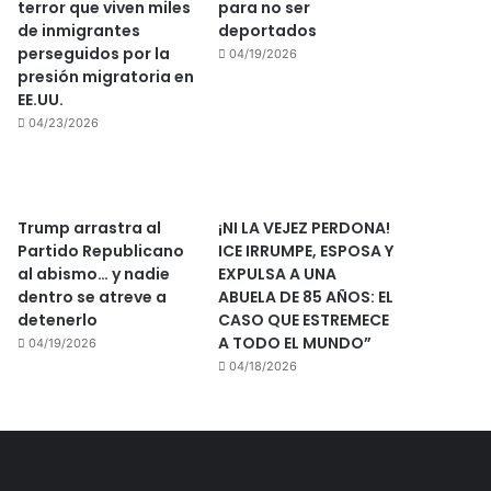
terror que viven miles
para no ser
de inmigrantes
deportados
perseguidos por la
04/19/2026
presión migratoria en
EE.UU.
04/23/2026
Trump arrastra al
¡NI LA VEJEZ PERDONA!
Partido Republicano
ICE IRRUMPE, ESPOSA Y
al abismo… y nadie
EXPULSA A UNA
dentro se atreve a
ABUELA DE 85 AÑOS: EL
detenerlo
CASO QUE ESTREMECE
A TODO EL MUNDO”
04/19/2026
04/18/2026