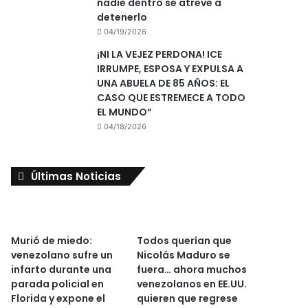
nadie dentro se atreve a
detenerlo
04/19/2026
¡NI LA VEJEZ PERDONA! ICE
IRRUMPE, ESPOSA Y EXPULSA A
UNA ABUELA DE 85 AÑOS: EL
CASO QUE ESTREMECE A TODO
EL MUNDO”
04/18/2026
Últimas Noticias
Murió de miedo:
Todos querían que
venezolano sufre un
Nicolás Maduro se
infarto durante una
fuera… ahora muchos
parada policial en
venezolanos en EE.UU.
Florida y expone el
quieren que regrese