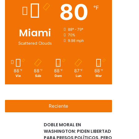
80
℉
Miami
88º - 79º
70%
9.98 mph
Scattered Clouds
88
88
88
87
88
℉
℉
℉
℉
℉
Vie
Sáb
Dom
Lun
Mar
Reciente
DOBLE MORAL EN
WASHINGTON: PIDEN LIBERTAD
PARA PRESOS POLÍTICOS, PERO