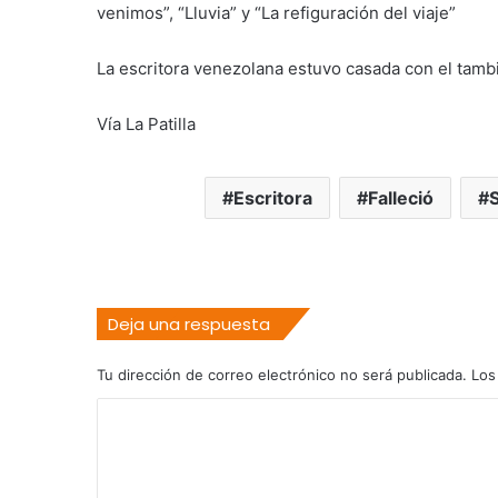
venimos”, “Lluvia” y “La refiguración del viaje”
La escritora venezolana estuvo casada con el tambi
Vía La Patilla
Escritora
Falleció
Deja una respuesta
Tu dirección de correo electrónico no será publicada.
Los
C
o
m