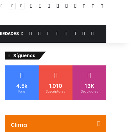
Facebook
YouTube
Instagram
Telegram
WhatsApp
Google Noticias
Acceso
Publicación al az
Barra lateral
Murió de miedo: venezolano sufre un infarto durante una parada policial en Florida y expone el terror que viven miles de inmigrantes perseguidos por la presión migratoria en EE.UU.
Facebook
YouTube
Instagram
Telegram
WhatsApp
Google Noticias
Switch skin
Buscar por
RIEDADES
Síguenos
4.5k
1.010
13K
Fans
Suscriptores
Seguidores
Clima