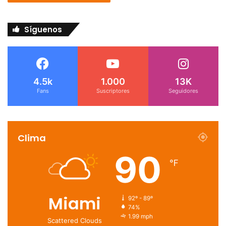
Síguenos
4.5k
1.000
13K
Fans
Suscriptores
Seguidores
Clima
90
℉
Miami
92º - 89º
74%
1.99 mph
Scattered Clouds