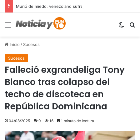
Murió de miedo: venezolano sufre un infarto durante una parada policial en Florida y expone el terror que viven miles de inmigrantes perseguidos por la presión migratoria en EE.UU.
Menú
Switch
B
Inicio
/
Sucesos
Sucesos
Falleció exgrandeliga Tony
Blanco tras colapso del
techo de discoteca en
República Dominicana
04/08/2025
0
16
1 minuto de lectura