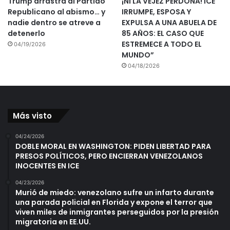
Trump arrastra al Partido
¡NI LA VEJEZ PERDONA! ICE
Republicano al abismo… y
IRRUMPE, ESPOSA Y
nadie dentro se atreve a
EXPULSA A UNA ABUELA DE
detenerlo
85 AÑOS: EL CASO QUE
ESTREMECE A TODO EL
04/19/2026
MUNDO”
04/18/2026
Más visto
04/24/2026
DOBLE MORAL EN WASHINGTON: PIDEN LIBERTAD PARA
PRESOS POLÍTICOS, PERO ENCIERRAN VENEZOLANOS
INOCENTES EN ICE
04/23/2026
Murió de miedo: venezolano sufre un infarto durante
una parada policial en Florida y expone el terror que
viven miles de inmigrantes perseguidos por la presión
migratoria en EE.UU.