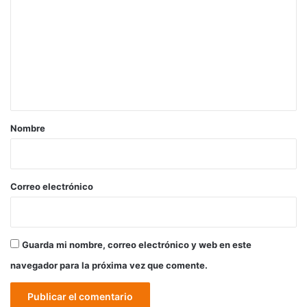
o
m
e
n
t
a
r
Nombre
i
o
*
Correo electrónico
Guarda mi nombre, correo electrónico y web en este
navegador para la próxima vez que comente.