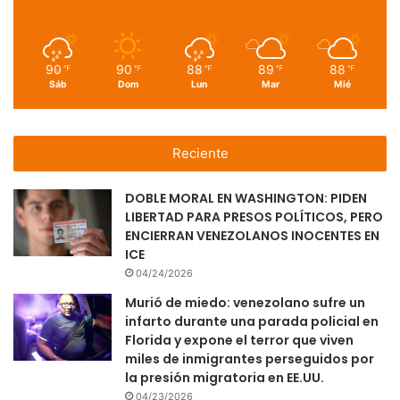
90
90
88
89
88
℉
℉
℉
℉
℉
Sáb
Dom
Lun
Mar
Mié
Reciente
DOBLE MORAL EN WASHINGTON: PIDEN
LIBERTAD PARA PRESOS POLÍTICOS, PERO
ENCIERRAN VENEZOLANOS INOCENTES EN
ICE
04/24/2026
Murió de miedo: venezolano sufre un
infarto durante una parada policial en
Florida y expone el terror que viven
miles de inmigrantes perseguidos por
la presión migratoria en EE.UU.
04/23/2026