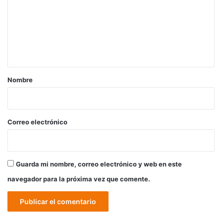
m
e
n
t
a
r
Nombre
i
o
*
Correo electrónico
Guarda mi nombre, correo electrónico y web en este
navegador para la próxima vez que comente.