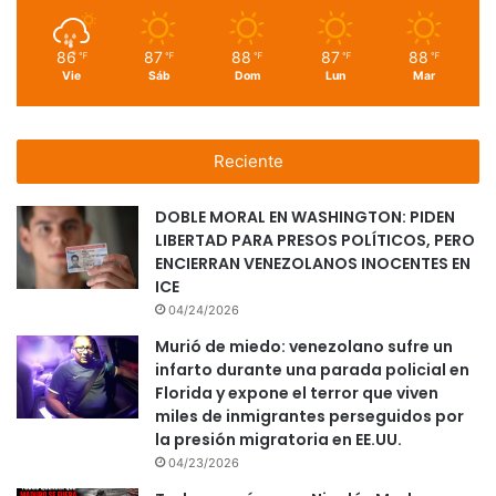
86
87
88
87
88
℉
℉
℉
℉
℉
Vie
Sáb
Dom
Lun
Mar
Reciente
DOBLE MORAL EN WASHINGTON: PIDEN
LIBERTAD PARA PRESOS POLÍTICOS, PERO
ENCIERRAN VENEZOLANOS INOCENTES EN
ICE
04/24/2026
Murió de miedo: venezolano sufre un
infarto durante una parada policial en
Florida y expone el terror que viven
miles de inmigrantes perseguidos por
la presión migratoria en EE.UU.
04/23/2026