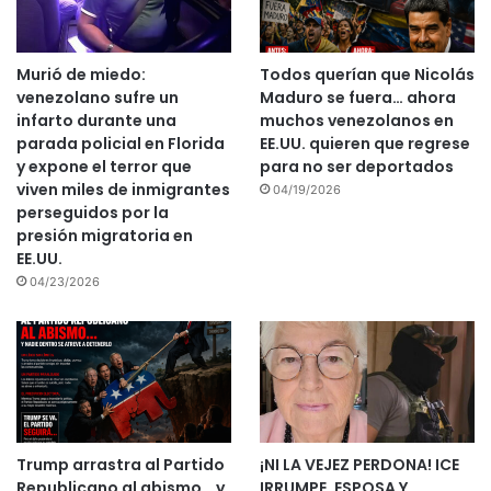
Murió de miedo:
Todos querían que Nicolás
venezolano sufre un
Maduro se fuera… ahora
infarto durante una
muchos venezolanos en
parada policial en Florida
EE.UU. quieren que regrese
y expone el terror que
para no ser deportados
viven miles de inmigrantes
04/19/2026
perseguidos por la
presión migratoria en
EE.UU.
04/23/2026
Trump arrastra al Partido
¡NI LA VEJEZ PERDONA! ICE
Republicano al abismo… y
IRRUMPE, ESPOSA Y