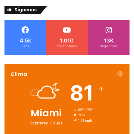
Síguenos
4.5k
1.010
13K
Fans
Suscriptores
Seguidores
Clima
81
℉
Miami
86º - 78º
78%
1.01 mph
Scattered Clouds