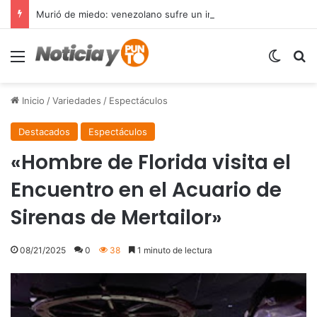
Murió de miedo: venezolano sufre un infarto durante una parada policial en Florida y expone el terror que viven miles de inmigrantes perseguidos por la presión migratoria en EE.UU.
Menú
Switch
B
Inicio
/
Variedades
/
Espectáculos
Destacados
Espectáculos
«Hombre de Florida visita el
Encuentro en el Acuario de
Sirenas de Mertailor»
08/21/2025
0
38
1 minuto de lectura