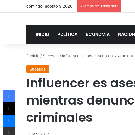
domingo, agosto 9 2026
Noticias de última hora
INICIO
POLÍTICA
ECONOMÍA
NACION
Inicio
/
Sucesos
/
Influencer es asesinado en vivo mient
Sucesos
Influencer es ase
Facebook
mientras denunc
X
criminales
Messenger
Compartir por correo electrónico
06/23/2025