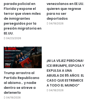
parada policial en
venezolanos en EE.UU.
Florida y expone el
quieren que regrese
terror que viven miles
para no ser
de inmigrantes
deportados
perseguidos por la
04/19/2026
presión migratoria en
EE.UU.
04/23/2026
¡NI LA VEJEZ PERDONA!
ICE IRRUMPE, ESPOSA Y
EXPULSA A UNA
Trump arrastra al
ABUELA DE 85 AÑOS: EL
Partido Republicano
CASO QUE ESTREMECE
al abismo… y nadie
A TODO EL MUNDO”
dentro se atreve a
04/18/2026
detenerlo
04/19/2026