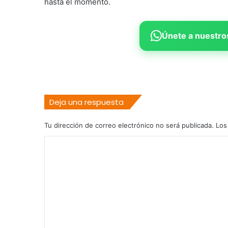
hasta el momento.
Únete a nuestros
Deja una respuesta
Tu dirección de correo electrónico no será publicada.
Los
C
o
m
e
n
t