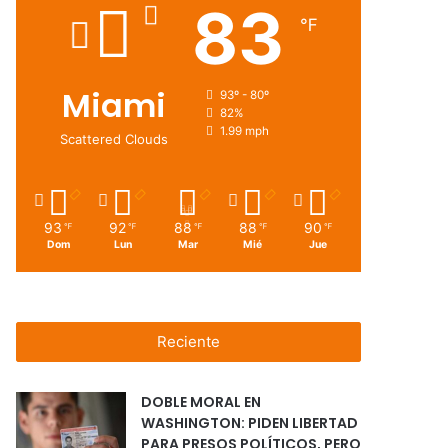
83
℉
Miami
93º - 80º
82%
1.99 mph
Scattered Clouds
93
92
88
88
90
℉
℉
℉
℉
℉
Dom
Lun
Mar
Mié
Jue
Reciente
DOBLE MORAL EN
WASHINGTON: PIDEN LIBERTAD
PARA PRESOS POLÍTICOS, PERO