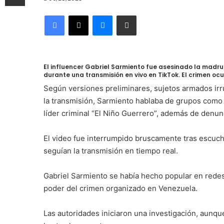
Facebook
X
Messenger
Compartir por correo electrónico
El influencer Gabriel Sarmiento fue asesinado la madr
durante una transmisión en vivo en TikTok. El crimen o
Según versiones preliminares, sujetos armados irr
la transmisión, Sarmiento hablaba de grupos como “
líder criminal “El Niño Guerrero”, además de denu
El video fue interrumpido bruscamente tras escucha
seguían la transmisión en tiempo real.
Gabriel Sarmiento se había hecho popular en redes
poder del crimen organizado en Venezuela.
Las autoridades iniciaron una investigación, aunqu