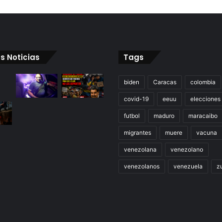
s Noticias
Tags
biden
Caracas
colombia
covid-19
eeuu
elecciones
futbol
maduro
maracaibo
migrantes
muere
vacuna
venezolana
venezolano
venezolanos
venezuela
zu