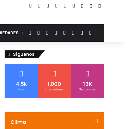
Facebook
YouTube
Instagram
Telegram
WhatsApp
Google Noticias
Acceso
Publicación al az
Barra lateral
Facebook
YouTube
Instagram
Telegram
WhatsApp
Google Noticias
Switch skin
Buscar por
RIEDADES
Síguenos
4.5k
1.000
13K
Fans
Suscriptores
Seguidores
Clima