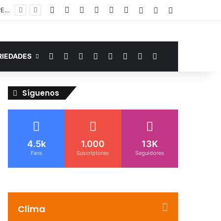
Facebook
YouTube
Instagram
Telegram
WhatsApp
Google Noticias
Acceso
Publicación al az
Barra lateral
Murió de miedo: venezolano sufre un infarto durante una parada policial en Florida y expone el terror que viven miles de inmigrantes perseguidos por la presión migratoria en EE.UU.
Facebook
YouTube
Instagram
Telegram
WhatsApp
Google Noticias
Switch skin
Buscar por
RIEDADES
Síguenos
4.5k
1.000
13K
Fans
Suscriptores
Seguidores
Clima