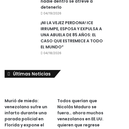
nadie dentro se atreve a
detenerlo
04/19/2026
¡NI LA VEJEZ PERDONA! ICE
IRRUMPE, ESPOSA Y EXPULSA A
UNA ABUELA DE 85 AÑOS: EL
CASO QUE ESTREMECE A TODO
EL MUNDO”
04/18/2026
Últimas Noticias
Murió de miedo:
Todos querían que
venezolano sufre un
Nicolás Maduro se
infarto durante una
fuera… ahora muchos
parada policial en
venezolanos en EE.UU.
Florida y expone el
quieren que regrese