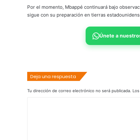
Por el momento, Mbappé continuará bajo observació
sigue con su preparación en tierras estadounidens
Únete a nuestros
Deja una respuesta
Tu dirección de correo electrónico no será publicada.
Los
C
o
m
e
n