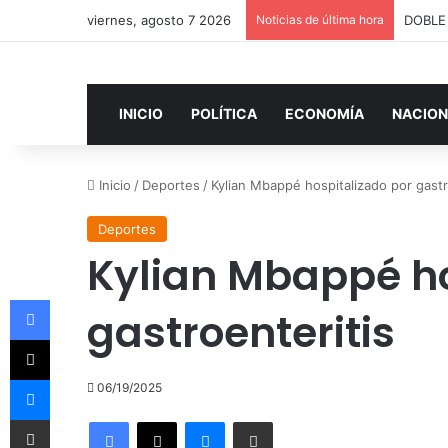
viernes, agosto 7 2026
Noticias de última hora
INICIO
POLÍTICA
ECONOMÍA
NACION
Inicio
/
Deportes
/
Kylian Mbappé hospitalizado por gastr
Deportes
Kylian Mbappé ho
Facebook
gastroenteritis
X
Messenger
06/19/2025
Compartir por correo electrónico
Facebook
X
Messenger
Compartir por correo electrónico