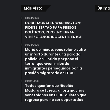
Más visto
Última
04/24/2026
DOBLE MORAL EN WASHINGTON:
PIDEN LIBERTAD PARA PRESOS
POLÍTICOS, PERO ENCIERRAN
VENEZOLANOS INOCENTES EN ICE
04/23/2026
Murió de miedo: venezolano sufre
un infarto durante una parada
policial en Florida y expone el
terror que viven miles de
inmigrantes perseguidos por la
presión migratoria en EE.UU.
04/19/2026
Todos querían que Nicolás
Maduro se fuera… ahora muchos
venezolanos en EE.UU. quieren que
regrese para no ser deportados