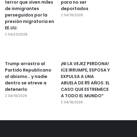
terror que viven miles
para no ser
de inmigrantes
deportados
perseguidos por la
04/19/2026
presión migratoria en
EE.UU.
04/23/2026
Trump arrastra al
¡NI LA VEJEZ PERDONA!
Partido Republicano
ICE IRRUMPE, ESPOSA Y
al abismo… y nadie
EXPULSA A UNA
dentro se atreve a
ABUELA DE 85 AÑOS: EL
detenerlo
CASO QUE ESTREMECE
A TODO EL MUNDO”
04/19/2026
04/18/2026