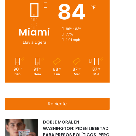
84
℉
Miami
86º - 83º
77%
1.01 mph
Lluvia Ligera
90
91
88
87
87
℉
℉
℉
℉
℉
Sáb
Dom
Lun
Mar
Mié
Reciente
DOBLE MORAL EN
WASHINGTON: PIDEN LIBERTAD
PARA PRESOS POLÍTICOS, PERO