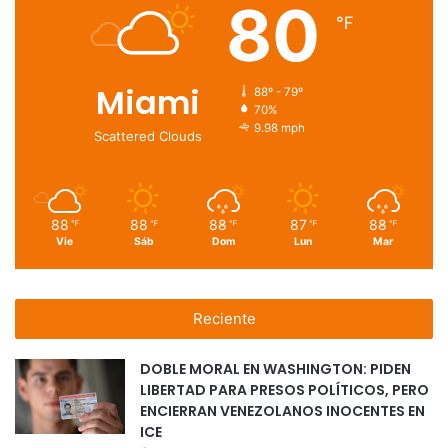
80
℉
Miami
88º - 79º
70%
9.98 mph
Scattered Clouds
88
88
88
87
88
℉
℉
℉
℉
℉
Vie
Sáb
Dom
Lun
Mar
Reciente
DOBLE MORAL EN WASHINGTON: PIDEN
LIBERTAD PARA PRESOS POLÍTICOS, PERO
ENCIERRAN VENEZOLANOS INOCENTES EN
ICE