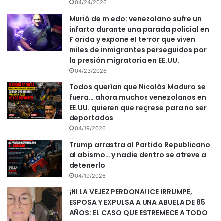
04/24/2026
Murió de miedo: venezolano sufre un
infarto durante una parada policial en
Florida y expone el terror que viven
miles de inmigrantes perseguidos por
la presión migratoria en EE.UU.
04/23/2026
Todos querían que Nicolás Maduro se
fuera… ahora muchos venezolanos en
EE.UU. quieren que regrese para no ser
deportados
04/19/2026
Trump arrastra al Partido Republicano
al abismo… y nadie dentro se atreve a
detenerlo
04/19/2026
¡NI LA VEJEZ PERDONA! ICE IRRUMPE,
ESPOSA Y EXPULSA A UNA ABUELA DE 85
AÑOS: EL CASO QUE ESTREMECE A TODO