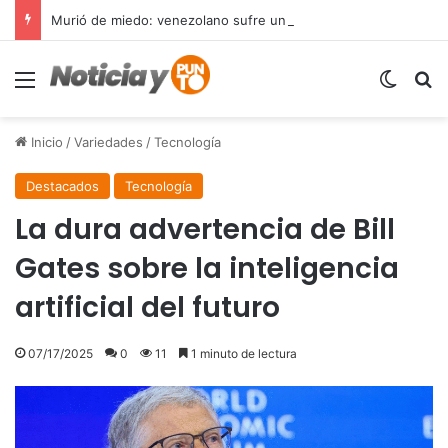
Murió de miedo: venezolano sufre un infarto durante una parada policial en Florida y expone el terror que viven miles de inmigrantes perseguidos por la presión migratoria en EE.UU.
Menú
Switch
B
Inicio
/
Variedades
/
Tecnología
Destacados
Tecnología
La dura advertencia de Bill
Gates sobre la inteligencia
artificial del futuro
07/17/2025
0
11
1 minuto de lectura