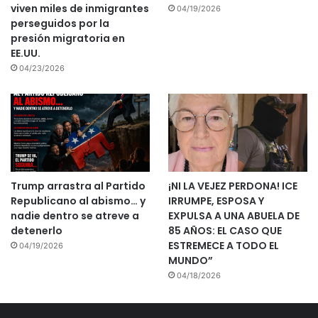
viven miles de inmigrantes
04/19/2026
perseguidos por la
presión migratoria en
EE.UU.
04/23/2026
Trump arrastra al Partido
¡NI LA VEJEZ PERDONA! ICE
Republicano al abismo… y
IRRUMPE, ESPOSA Y
nadie dentro se atreve a
EXPULSA A UNA ABUELA DE
detenerlo
85 AÑOS: EL CASO QUE
ESTREMECE A TODO EL
04/19/2026
MUNDO”
04/18/2026