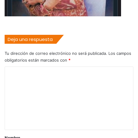
Deja una respuesta
Tu dirección de correo electrónico no será publicada.
Los campos
obligatorios están marcados con
*
C
o
m
e
n
t
a
r
Nombre