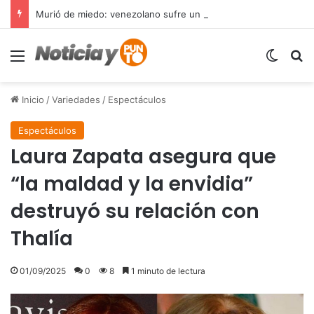
Murió de miedo: venezolano sufre un infarto durante una parada policial en Florida y expone el terror que viven miles de inmigrantes perseguidos por la presión migratoria en EE.UU.
Menú
Switch
B
Inicio
/
Variedades
/
Espectáculos
Espectáculos
Laura Zapata asegura que
“la maldad y la envidia”
destruyó su relación con
Thalía
01/09/2025
0
8
1 minuto de lectura