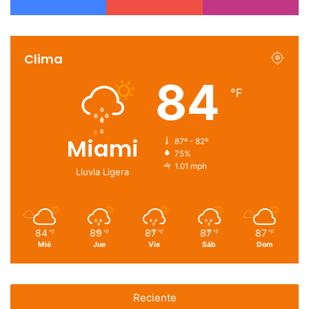
Clima
84
℉
Miami
87º - 82º
75%
1.01 mph
Lluvia Ligera
84
89
87
87
87
℉
℉
℉
℉
℉
Mié
Jue
Vie
Sáb
Dom
Reciente