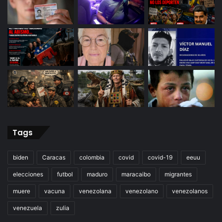
Tags
biden
Caracas
colombia
covid
covid-19
eeuu
elecciones
futbol
maduro
maracaibo
migrantes
muere
vacuna
venezolana
venezolano
venezolanos
venezuela
zulia