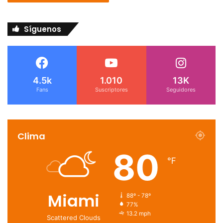
Síguenos
4.5k
1.010
13K
Fans
Suscriptores
Seguidores
Clima
80
℉
Miami
88º - 78º
77%
13.2 mph
Scattered Clouds