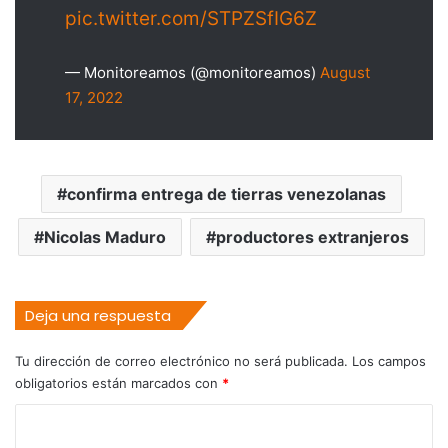
pic.twitter.com/STPZSfIG6Z
— Monitoreamos (@monitoreamos)
August
17, 2022
confirma entrega de tierras venezolanas
Nicolas Maduro
productores extranjeros
Deja una respuesta
Tu dirección de correo electrónico no será publicada.
Los campos
obligatorios están marcados con
*
C