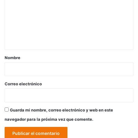
o
m
e
n
t
a
r
Nombre
i
o
*
Correo electrónico
Guarda mi nombre, correo electrónico y web en este
navegador para la próxima vez que comente.