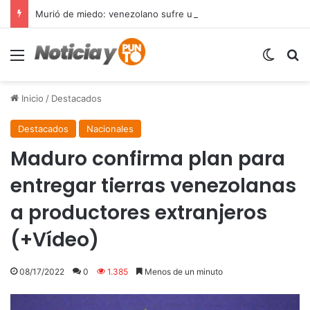
Murió de miedo: venezolano sufre un infarto durante una parada policial en Florida y expone el terror que viven miles de inmigrantes perseguidos por la presión migratoria en EE.UU.
Menú
Switch
B
Inicio
/
Destacados
Destacados
Nacionales
Maduro confirma plan para
entregar tierras venezolanas
a productores extranjeros
(+Vídeo)
08/17/2022
0
1.385
Menos de un minuto