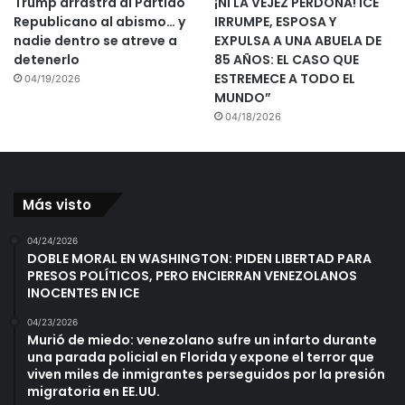
Trump arrastra al Partido
¡NI LA VEJEZ PERDONA! ICE
Republicano al abismo… y
IRRUMPE, ESPOSA Y
nadie dentro se atreve a
EXPULSA A UNA ABUELA DE
detenerlo
85 AÑOS: EL CASO QUE
ESTREMECE A TODO EL
04/19/2026
MUNDO”
04/18/2026
Más visto
04/24/2026
DOBLE MORAL EN WASHINGTON: PIDEN LIBERTAD PARA
PRESOS POLÍTICOS, PERO ENCIERRAN VENEZOLANOS
INOCENTES EN ICE
04/23/2026
Murió de miedo: venezolano sufre un infarto durante
una parada policial en Florida y expone el terror que
viven miles de inmigrantes perseguidos por la presión
migratoria en EE.UU.