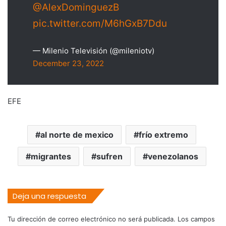
@AlexDominguezB
pic.twitter.com/M6hGxB7Ddu
— Milenio Televisión (@mileniotv)
December 23, 2022
EFE
al norte de mexico
frío extremo
migrantes
sufren
venezolanos
Deja una respuesta
Tu dirección de correo electrónico no será publicada.
Los campos