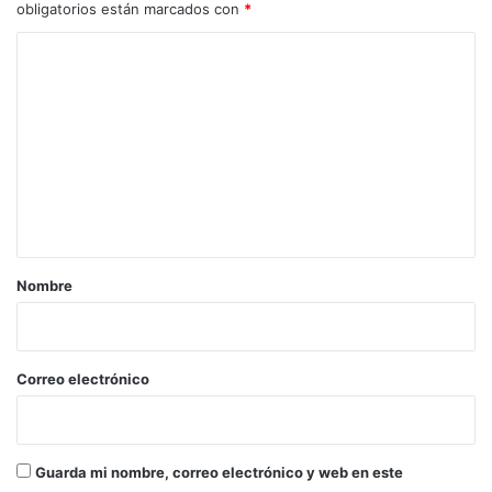
obligatorios están marcados con
*
C
o
m
e
n
t
a
r
Nombre
i
o
*
Correo electrónico
Guarda mi nombre, correo electrónico y web en este