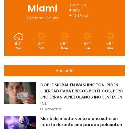
Miami
83º - 79º
80%
15.37 mph
Scattered Clouds
86
87
88
87
88
℉
℉
℉
℉
℉
Vie
Sáb
Dom
Lun
Mar
Reciente
DOBLE MORAL EN WASHINGTON: PIDEN
LIBERTAD PARA PRESOS POLÍTICOS, PERO
ENCIERRAN VENEZOLANOS INOCENTES EN
ICE
04/24/2026
Murió de miedo: venezolano sufre un
infarto durante una parada policial en