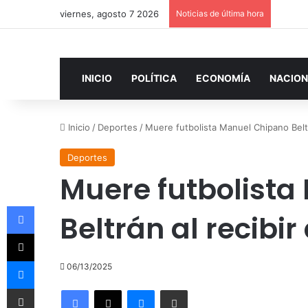
viernes, agosto 7 2026
Noticias de última hora
INICIO
POLÍTICA
ECONOMÍA
NACION
Inicio
/
Deportes
/
Muere futbolista Manuel Chipano Beltr
Deportes
Muere futbolista
Facebook
Beltrán al recibi
X
Messenger
06/13/2025
Compartir por correo electrónico
Facebook
X
Messenger
Compartir por correo electrónico