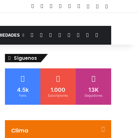
Facebook
YouTube
Instagram
Telegram
WhatsApp
Google Noticias
Acceso
Publicación al az
Barra lateral
Facebook
YouTube
Instagram
Telegram
WhatsApp
Google Noticias
Switch skin
Buscar por
RIEDADES
Síguenos
4.5k
1.000
13K
Fans
Suscriptores
Seguidores
Clima