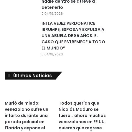
nadie dentro se atreve a
detenerlo
04/19/2026
¡NI LA VEJEZ PERDONA! ICE
IRRUMPE, ESPOSA Y EXPULSA A
UNA ABUELA DE 85 AÑOS: EL
CASO QUE ESTREMECE A TODO
EL MUNDO”
04/18/2026
Últimas Noticias
Murió de miedo:
Todos querían que
venezolano sufre un
Nicolás Maduro se
infarto durante una
fuera… ahora muchos
parada policial en
venezolanos en EE.UU.
Florida y expone el
quieren que regrese