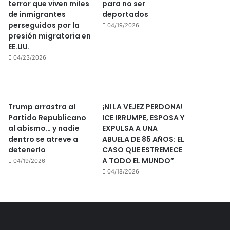
terror que viven miles
para no ser
de inmigrantes
deportados
perseguidos por la
04/19/2026
presión migratoria en
EE.UU.
04/23/2026
Trump arrastra al
¡NI LA VEJEZ PERDONA!
Partido Republicano
ICE IRRUMPE, ESPOSA Y
al abismo… y nadie
EXPULSA A UNA
dentro se atreve a
ABUELA DE 85 AÑOS: EL
detenerlo
CASO QUE ESTREMECE
A TODO EL MUNDO”
04/19/2026
04/18/2026