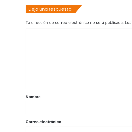
Deja una respuesta
Tu dirección de correo electrónico no será publicada.
Los
C
o
m
e
n
t
a
r
Nombre
i
o
*
Correo electrónico