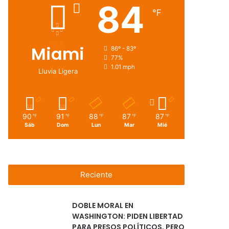
84
℉
Miami
86º - 83º
77%
1.01 mph
Lluvia Ligera
90
91
88
87
87
℉
℉
℉
℉
℉
Sáb
Dom
Lun
Mar
Mié
Reciente
DOBLE MORAL EN
WASHINGTON: PIDEN LIBERTAD
PARA PRESOS POLÍTICOS, PERO