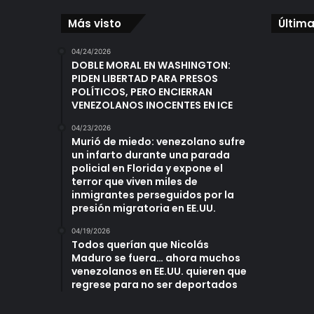
Más visto
Última
04/24/2026
DOBLE MORAL EN WASHINGTON:
PIDEN LIBERTAD PARA PRESOS
POLÍTICOS, PERO ENCIERRAN
VENEZOLANOS INOCENTES EN ICE
04/23/2026
Murió de miedo: venezolano sufre
un infarto durante una parada
policial en Florida y expone el
terror que viven miles de
inmigrantes perseguidos por la
presión migratoria en EE.UU.
04/19/2026
Todos querían que Nicolás
Maduro se fuera… ahora muchos
venezolanos en EE.UU. quieren que
regrese para no ser deportados