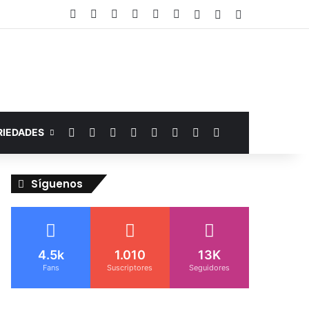
Facebook
YouTube
Instagram
Telegram
WhatsApp
Google Noticias
Acceso
Publicación al az
Barra lateral
Facebook
YouTube
Instagram
Telegram
WhatsApp
Google Noticias
Switch skin
Buscar por
RIEDADES
Síguenos
4.5k
1.010
13K
Fans
Suscriptores
Seguidores