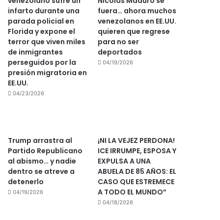
venezolano sufre un
Nicolás Maduro se
infarto durante una
fuera… ahora muchos
parada policial en
venezolanos en EE.UU.
Florida y expone el
quieren que regrese
terror que viven miles
para no ser
de inmigrantes
deportados
perseguidos por la
04/19/2026
presión migratoria en
EE.UU.
04/23/2026
Trump arrastra al
¡NI LA VEJEZ PERDONA!
Partido Republicano
ICE IRRUMPE, ESPOSA Y
al abismo… y nadie
EXPULSA A UNA
dentro se atreve a
ABUELA DE 85 AÑOS: EL
detenerlo
CASO QUE ESTREMECE
A TODO EL MUNDO”
04/19/2026
04/18/2026