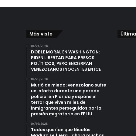
Más visto
Última
04/24/2026
DOBLE MORAL EN WASHINGTON:
PIDEN LIBERTAD PARA PRESOS
POLÍTICOS, PERO ENCIERRAN
VENEZOLANOS INOCENTES EN ICE
04/23/2026
Murió de miedo: venezolano sufre
un infarto durante una parada
policial en Florida y expone el
terror que viven miles de
inmigrantes perseguidos por la
presión migratoria en EE.UU.
04/19/2026
Todos querían que Nicolás
Maduro se fuera… ahora muchos