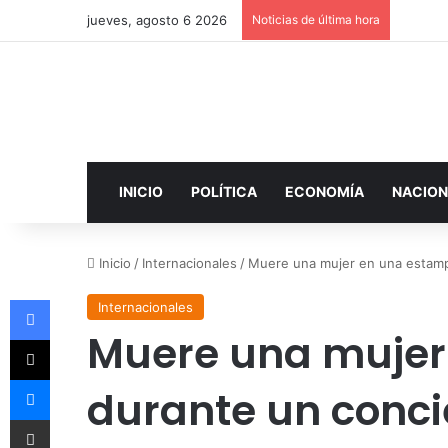
jueves, agosto 6 2026
Noticias de última hora
INICIO
POLÍTICA
ECONOMÍA
NACION
Inicio
/
Internacionales
/
Muere una mujer en una estamp
Facebook
Internacionales
Muere una mujer
X
Messenger
durante un conci
Compartir por correo electrónico