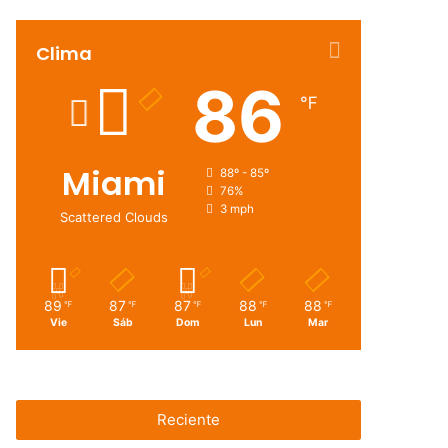
Clima
86
℉
Miami
88º - 85º
76%
3 mph
Scattered Clouds
89
87
87
88
88
℉
℉
℉
℉
℉
Vie
Sáb
Dom
Lun
Mar
Reciente