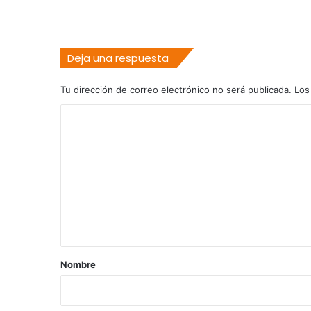
Deja una respuesta
Tu dirección de correo electrónico no será publicada.
Los
C
o
m
e
n
t
a
r
Nombre
i
o