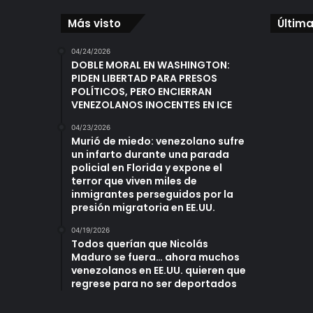
Más visto
Última
04/24/2026
DOBLE MORAL EN WASHINGTON:
PIDEN LIBERTAD PARA PRESOS
POLÍTICOS, PERO ENCIERRAN
VENEZOLANOS INOCENTES EN ICE
04/23/2026
Murió de miedo: venezolano sufre
un infarto durante una parada
policial en Florida y expone el
terror que viven miles de
inmigrantes perseguidos por la
presión migratoria en EE.UU.
04/19/2026
Todos querían que Nicolás
Maduro se fuera… ahora muchos
venezolanos en EE.UU. quieren que
regrese para no ser deportados