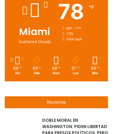
78
℉
Miami
88º - 77º
73%
9.64 mph
Scattered Clouds
88
89
88
87
88
℉
℉
℉
℉
℉
Vie
Sáb
Dom
Lun
Mar
Reciente
DOBLE MORAL EN
WASHINGTON: PIDEN LIBERTAD
PARA PRESOS POLÍTICOS, PERO