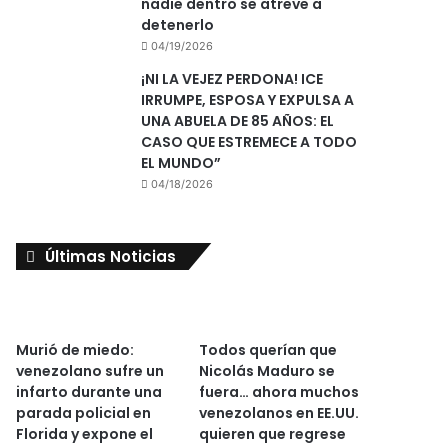
nadie dentro se atreve a
detenerlo
04/19/2026
¡NI LA VEJEZ PERDONA! ICE
IRRUMPE, ESPOSA Y EXPULSA A
UNA ABUELA DE 85 AÑOS: EL
CASO QUE ESTREMECE A TODO
EL MUNDO”
04/18/2026
Últimas Noticias
Murió de miedo:
Todos querían que
venezolano sufre un
Nicolás Maduro se
infarto durante una
fuera… ahora muchos
parada policial en
venezolanos en EE.UU.
Florida y expone el
quieren que regrese