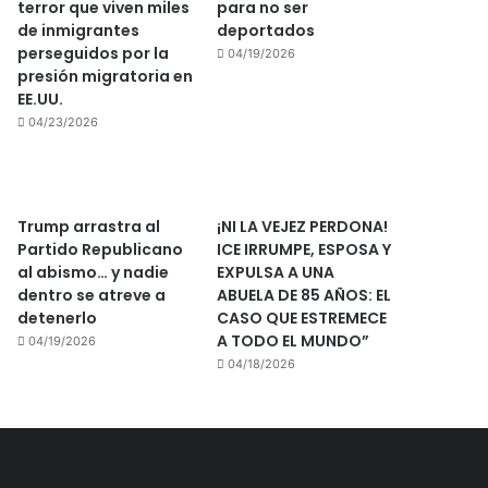
terror que viven miles
para no ser
de inmigrantes
deportados
perseguidos por la
04/19/2026
presión migratoria en
EE.UU.
04/23/2026
Trump arrastra al
¡NI LA VEJEZ PERDONA!
Partido Republicano
ICE IRRUMPE, ESPOSA Y
al abismo… y nadie
EXPULSA A UNA
dentro se atreve a
ABUELA DE 85 AÑOS: EL
detenerlo
CASO QUE ESTREMECE
A TODO EL MUNDO”
04/19/2026
04/18/2026