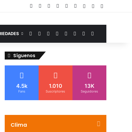
Facebook
YouTube
Instagram
Telegram
WhatsApp
Google Noticias
Acceso
Publicación al az
Barra lateral
Facebook
YouTube
Instagram
Telegram
WhatsApp
Google Noticias
Switch skin
Buscar por
RIEDADES
Síguenos
4.5k
1.010
13K
Fans
Suscriptores
Seguidores
Clima