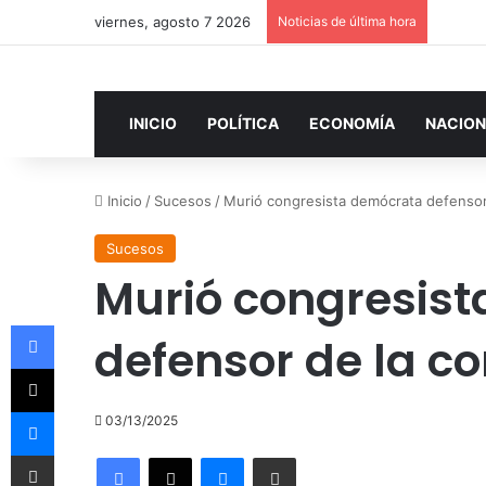
viernes, agosto 7 2026
Noticias de última hora
INICIO
POLÍTICA
ECONOMÍA
NACION
Inicio
/
Sucesos
/
Murió congresista demócrata defensor
Sucesos
Murió congresis
Facebook
defensor de la c
X
Messenger
03/13/2025
Compartir por correo electrónico
Facebook
X
Messenger
Compartir por correo electrónico