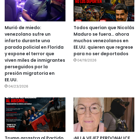
Murió de miedo:
Todos querían que Nicolás
venezolano sufre un
Maduro se fuera… ahora
infarto durante una
muchos venezolanos en
parada policial en Florida
EE.UU. quieren que regrese
y expone el terror que
para no ser deportados
viven miles de inmigrantes
04/19/2026
perseguidos por la
presión migratoria en
EE.UU.
04/23/2026
Trump arrastra al Partido
¡NI LA VEJEZ PERDONA! ICE