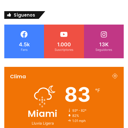
Síguenos
4.5k
1.000
13K
Fans
Suscriptores
Seguidores
Clima
83
℉
Miami
93º - 82º
82%
1.01 mph
Lluvia Ligera