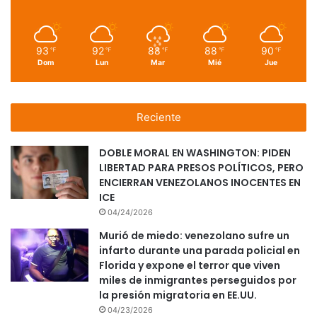
93
92
88
88
90
℉
℉
℉
℉
℉
Dom
Lun
Mar
Mié
Jue
Reciente
DOBLE MORAL EN WASHINGTON: PIDEN
LIBERTAD PARA PRESOS POLÍTICOS, PERO
ENCIERRAN VENEZOLANOS INOCENTES EN
ICE
04/24/2026
Murió de miedo: venezolano sufre un
infarto durante una parada policial en
Florida y expone el terror que viven
miles de inmigrantes perseguidos por
la presión migratoria en EE.UU.
04/23/2026