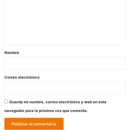
m
e
n
t
a
r
Nombre
i
o
*
Correo electrónico
Guarda mi nombre, correo electrónico y web en este
navegador para la próxima vez que comente.