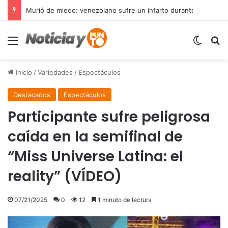
Murió de miedo: venezolano sufre un infarto durante una parada policial en Florida y expone el terror que viven miles de inmigrantes perseguidos por la presión migratoria en EE.UU.
Menú
Switch
B
Inicio
/
Variedades
/
Espectáculos
Destacados
Espectáculos
Participante sufre peligrosa
caída en la semifinal de
“Miss Universe Latina: el
reality” (VÍDEO)
07/21/2025
0
12
1 minuto de lectura