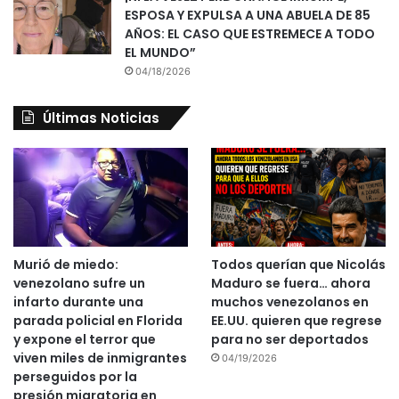
ESPOSA Y EXPULSA A UNA ABUELA DE 85
AÑOS: EL CASO QUE ESTREMECE A TODO
EL MUNDO”
04/18/2026
Últimas Noticias
Murió de miedo:
Todos querían que Nicolás
venezolano sufre un
Maduro se fuera… ahora
infarto durante una
muchos venezolanos en
parada policial en Florida
EE.UU. quieren que regrese
y expone el terror que
para no ser deportados
viven miles de inmigrantes
04/19/2026
perseguidos por la
presión migratoria en