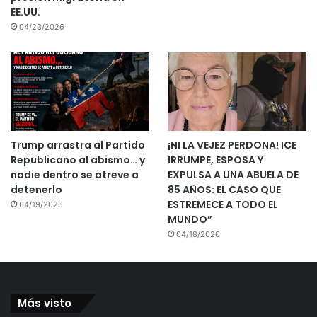
EE.UU.
04/23/2026
Trump arrastra al Partido
¡NI LA VEJEZ PERDONA! ICE
Republicano al abismo… y
IRRUMPE, ESPOSA Y
nadie dentro se atreve a
EXPULSA A UNA ABUELA DE
detenerlo
85 AÑOS: EL CASO QUE
ESTREMECE A TODO EL
04/19/2026
MUNDO”
04/18/2026
Más visto