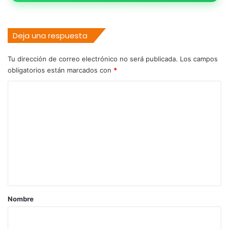
Deja una respuesta
Tu dirección de correo electrónico no será publicada.
Los campos
obligatorios están marcados con
*
C
o
m
e
n
t
a
r
Nombre
i
o