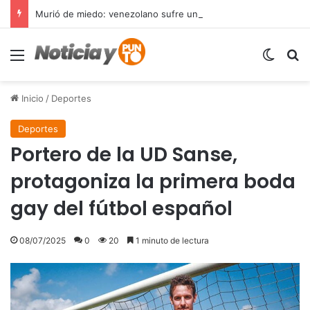
Murió de miedo: venezolano sufre un infarto durante una parada policial en Florida y expone el terror que viven miles de inmigrantes perseguidos por la presión migratoria en EE.UU.
Menú
Switch
B
Inicio
/
Deportes
Deportes
Portero de la UD Sanse,
protagoniza la primera boda
gay del fútbol español
08/07/2025
0
20
1 minuto de lectura