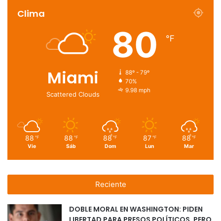
Clima
80
℉
Miami
88º - 79º
70%
9.98 mph
Scattered Clouds
88
88
88
87
88
℉
℉
℉
℉
℉
Vie
Sáb
Dom
Lun
Mar
Reciente
DOBLE MORAL EN WASHINGTON: PIDEN
LIBERTAD PARA PRESOS POLÍTICOS, PERO