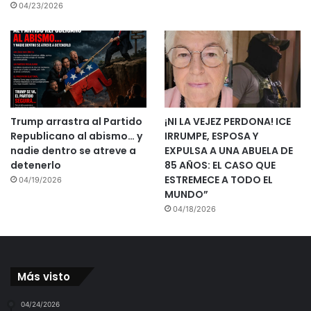
04/23/2026
Trump arrastra al Partido
¡NI LA VEJEZ PERDONA! ICE
Republicano al abismo… y
IRRUMPE, ESPOSA Y
nadie dentro se atreve a
EXPULSA A UNA ABUELA DE
detenerlo
85 AÑOS: EL CASO QUE
ESTREMECE A TODO EL
04/19/2026
MUNDO”
04/18/2026
Más visto
04/24/2026