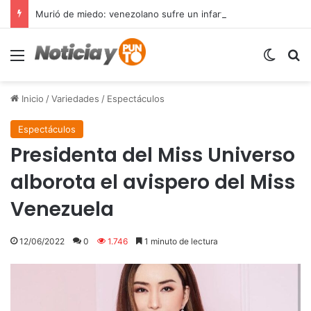
Murió de miedo: venezolano sufre un infarto durante una parada policial en Florida y expone el terror que viven miles de inmigrantes perseguidos por la presión migratoria en EE.UU.
Menú
Switch
B
Inicio
/
Variedades
/
Espectáculos
Espectáculos
Presidenta del Miss Universo
alborota el avispero del Miss
Venezuela
12/06/2022
0
1.746
1 minuto de lectura