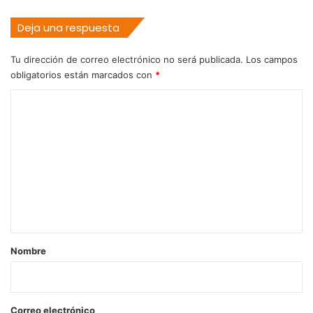
Deja una respuesta
Tu dirección de correo electrónico no será publicada.
Los campos
obligatorios están marcados con
*
C
o
m
e
n
t
a
r
Nombre
i
o
*
Correo electrónico