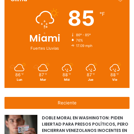
85
℉
Miami
86º - 85º
76%
17.09 mph
Fuertes Lluvias
86
87
88
87
88
℉
℉
℉
℉
℉
Lun
Mar
Mié
Jue
Vie
Reciente
DOBLE MORAL EN WASHINGTON: PIDEN
LIBERTAD PARA PRESOS POLÍTICOS, PERO
ENCIERRAN VENEZOLANOS INOCENTES EN