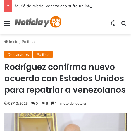
Murió de miedo: venezolano sufre un infarto durante una parada policial en Florida y expone el terror que viven miles de inmigrantes perseguidos por la presión migratoria en EE.UU.
Menú
Switch
B
Inicio
/
Política
Destacados
Política
Rodríguez confirma nuevo
acuerdo con Estados Unidos
para repatriar a venezolanos
03/13/2025
0
6
1 minuto de lectura