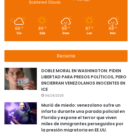
Scattered Clouds
88
89
88
87
88
℉
℉
℉
℉
℉
Vie
Sáb
Dom
Lun
Mar
Reciente
DOBLE MORAL EN WASHINGTON: PIDEN
LIBERTAD PARA PRESOS POLÍTICOS, PERO
ENCIERRAN VENEZOLANOS INOCENTES EN
ICE
04/24/2026
Murió de miedo: venezolano sufre un
infarto durante una parada policial en
Florida y expone el terror que viven
miles de inmigrantes perseguidos por
la presión migratoria en EE.UU.