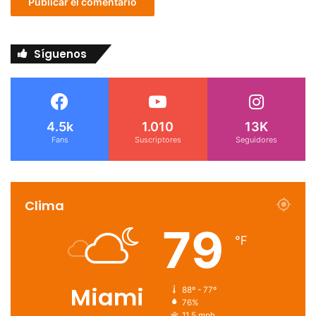
Síguenos
4.5k
1.010
13K
Fans
Suscriptores
Seguidores
Clima
79
℉
Miami
88º - 77º
76%
11.5 mph