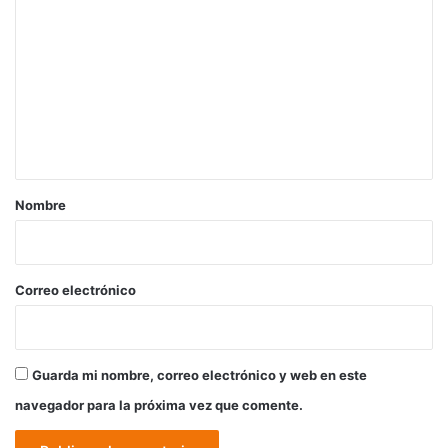
o
m
e
n
t
a
r
Nombre
i
o
*
Correo electrónico
Guarda mi nombre, correo electrónico y web en este
navegador para la próxima vez que comente.