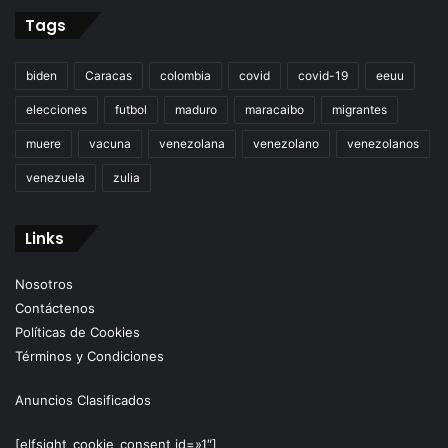
Tags
biden
Caracas
colombia
covid
covid-19
eeuu
elecciones
futbol
maduro
maracaibo
migrantes
muere
vacuna
venezolana
venezolano
venezolanos
venezuela
zulia
Links
Nosotros
Contáctenos
Políticas de Cookies
Términos y Condiciones
Anuncios Clasificados
[elfsight_cookie_consent id=»1″]