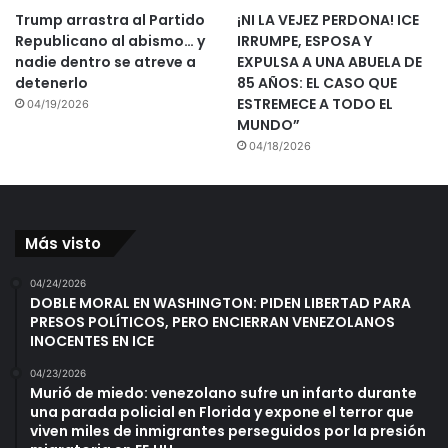
Trump arrastra al Partido
¡NI LA VEJEZ PERDONA! ICE
Republicano al abismo… y
IRRUMPE, ESPOSA Y
nadie dentro se atreve a
EXPULSA A UNA ABUELA DE
detenerlo
85 AÑOS: EL CASO QUE
ESTREMECE A TODO EL
04/19/2026
MUNDO”
04/18/2026
Más visto
04/24/2026
DOBLE MORAL EN WASHINGTON: PIDEN LIBERTAD PARA
PRESOS POLÍTICOS, PERO ENCIERRAN VENEZOLANOS
INOCENTES EN ICE
04/23/2026
Murió de miedo: venezolano sufre un infarto durante
una parada policial en Florida y expone el terror que
viven miles de inmigrantes perseguidos por la presión