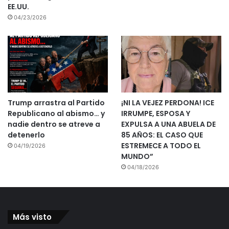
EE.UU.
04/23/2026
Trump arrastra al Partido
¡NI LA VEJEZ PERDONA! ICE
Republicano al abismo… y
IRRUMPE, ESPOSA Y
nadie dentro se atreve a
EXPULSA A UNA ABUELA DE
detenerlo
85 AÑOS: EL CASO QUE
ESTREMECE A TODO EL
04/19/2026
MUNDO”
04/18/2026
Más visto