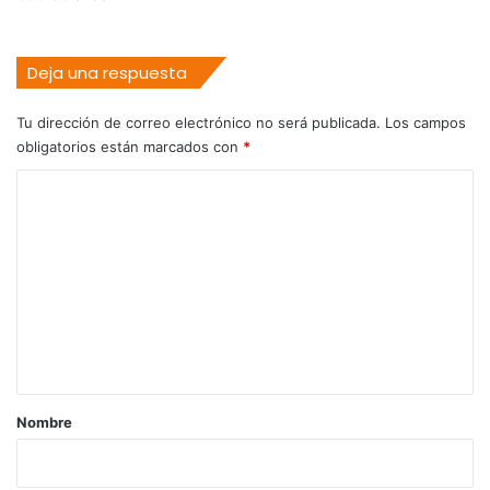
Deja una respuesta
Tu dirección de correo electrónico no será publicada.
Los campos
obligatorios están marcados con
*
C
o
m
e
n
t
a
r
Nombre
i
o