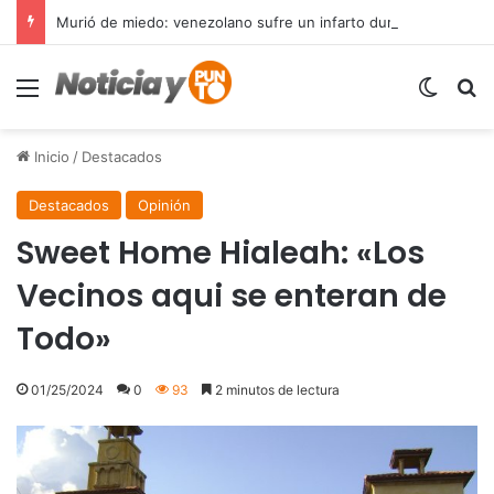
Murió de miedo: venezolano sufre un infarto durante una parada policial en Florida y expone el terror que viven miles de inmigrantes perseguidos por la presión migratoria en EE.UU.
Menú
Switch
B
Inicio
/
Destacados
Destacados
Opinión
Sweet Home Hialeah: «Los
Vecinos aqui se enteran de
Todo»
01/25/2024
0
93
2 minutos de lectura