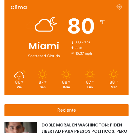
Clima
80
℉
Miami
83º - 79º
80%
15.37 mph
Scattered Clouds
86
87
88
87
88
℉
℉
℉
℉
℉
Vie
Sáb
Dom
Lun
Mar
Reciente
DOBLE MORAL EN WASHINGTON: PIDEN
LIBERTAD PARA PRESOS POLÍTICOS, PERO