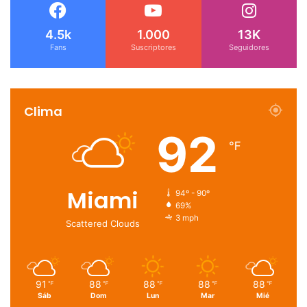
4.5k
1.000
13K
Fans
Suscriptores
Seguidores
Clima
92
℉
Miami
94º - 90º
69%
3 mph
Scattered Clouds
91
88
88
88
88
℉
℉
℉
℉
℉
Sáb
Dom
Lun
Mar
Mié