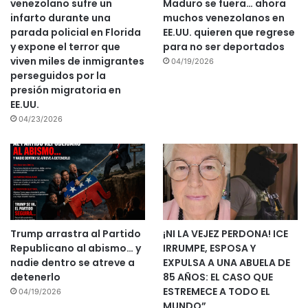
venezolano sufre un
Maduro se fuera… ahora
infarto durante una
muchos venezolanos en
parada policial en Florida
EE.UU. quieren que regrese
y expone el terror que
para no ser deportados
viven miles de inmigrantes
04/19/2026
perseguidos por la
presión migratoria en
EE.UU.
04/23/2026
Trump arrastra al Partido
¡NI LA VEJEZ PERDONA! ICE
Republicano al abismo… y
IRRUMPE, ESPOSA Y
nadie dentro se atreve a
EXPULSA A UNA ABUELA DE
detenerlo
85 AÑOS: EL CASO QUE
ESTREMECE A TODO EL
04/19/2026
MUNDO”