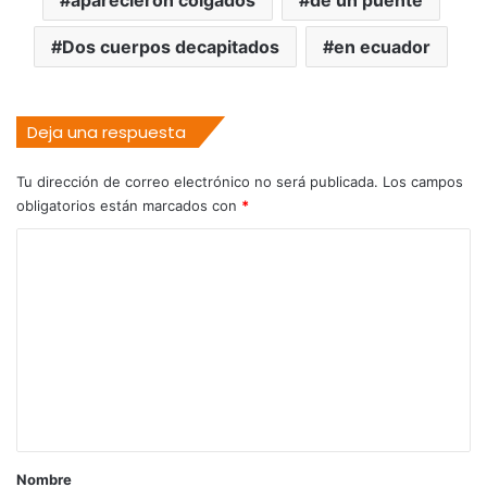
aparecieron colgados
de un puente
Dos cuerpos decapitados
en ecuador
Deja una respuesta
Tu dirección de correo electrónico no será publicada.
Los campos
obligatorios están marcados con
*
C
o
m
e
n
t
a
r
Nombre