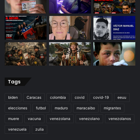
Tags
biden
Caracas
colombia
covid
covid-19
eeuu
elecciones
futbol
maduro
maracaibo
migrantes
muere
vacuna
venezolana
venezolano
venezolanos
venezuela
zulia