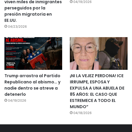
viven miles de inmigrantes
04/19/2026
perseguidos por la
presión migratoria en
EE.UU.
04/23/2026
Trump arrastra al Partido
¡NI LA VEJEZ PERDONA! ICE
Republicano al abismo… y
IRRUMPE, ESPOSA Y
nadie dentro se atreve a
EXPULSA A UNA ABUELA DE
detenerlo
85 AÑOS: EL CASO QUE
ESTREMECE A TODO EL
04/19/2026
MUNDO”
04/18/2026