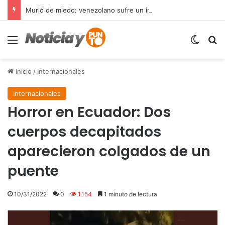
Murió de miedo: venezolano sufre un infarto durante una parada policial en Florida y expone el terror que viven miles de inmigrantes perseguidos por la presión migratoria en EE.UU.
Menú
Switch
B
Inicio
/
Internacionales
Internacionales
Horror en Ecuador: Dos
cuerpos decapitados
aparecieron colgados de un
puente
10/31/2022
0
1.154
1 minuto de lectura