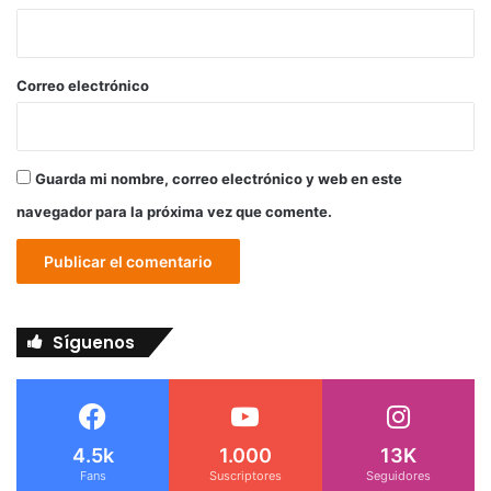
i
o
*
Correo electrónico
Guarda mi nombre, correo electrónico y web en este
navegador para la próxima vez que comente.
Síguenos
4.5k
1.000
13K
Fans
Suscriptores
Seguidores