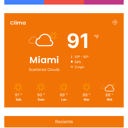
Clima
91
℉
Miami
93º - 90º
69%
3 mph
Scattered Clouds
91
90
88
88
88
℉
℉
℉
℉
℉
Sáb
Dom
Lun
Mar
Mié
Reciente