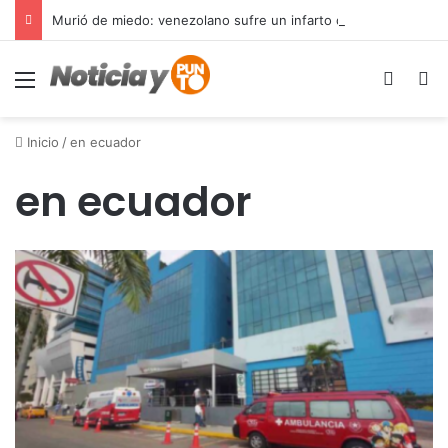
Murió de miedo: venezolano sufre un infarto durante una parada policial en Florida y expone el terror que viven miles de inmigrantes perseguidos por la presión migratoria en EE.UU.
Menú
Switch
B
Inicio
/
en ecuador
en ecuador