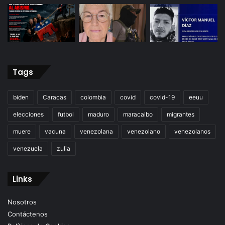
Tags
biden
Caracas
colombia
covid
covid-19
eeuu
elecciones
futbol
maduro
maracaibo
migrantes
muere
vacuna
venezolana
venezolano
venezolanos
venezuela
zulia
Links
Nosotros
Contáctenos