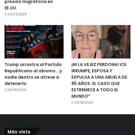
presión migratoria en
EE.UU.
04/23/2026
Trump arrastra al Partido
¡NI LA VEJEZ PERDONA! ICE
Republicano al abismo… y
IRRUMPE, ESPOSA Y
nadie dentro se atreve a
EXPULSA A UNA ABUELA DE
detenerlo
85 AÑOS: EL CASO QUE
ESTREMECE A TODO EL
04/19/2026
MUNDO”
04/18/2026
Más visto