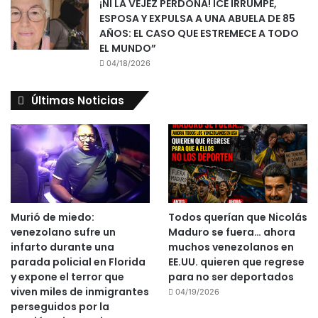
¡NI LA VEJEZ PERDONA! ICE IRRUMPE,
ESPOSA Y EXPULSA A UNA ABUELA DE 85
AÑOS: EL CASO QUE ESTREMECE A TODO
EL MUNDO”
04/18/2026
Últimas Noticias
Murió de miedo:
Todos querían que Nicolás
venezolano sufre un
Maduro se fuera… ahora
infarto durante una
muchos venezolanos en
parada policial en Florida
EE.UU. quieren que regrese
y expone el terror que
para no ser deportados
viven miles de inmigrantes
04/19/2026
perseguidos por la