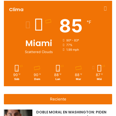
Clima
85
℉
Miami
90º - 83º
77%
1.99 mph
Scattered Clouds
90
90
88
88
87
℉
℉
℉
℉
℉
Sáb
Dom
Lun
Mar
Mié
Reciente
DOBLE MORAL EN WASHINGTON: PIDEN