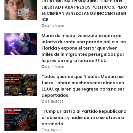
DOBLE MORAL EN WASHINGTON: PIDEN
LIBERTAD PARA PRESOS POLÍTICOS, PERO
ENCIERRAN VENEZOLANOS INOCENTES EN
ICE
04/24/2026
Murió de miedo: venezolano sufre un
infarto durante una parada policial en
Florida y expone el terror que viven
miles de inmigrantes perseguidos por
la presión migratoria en EE.UU.
04/23/2026
Todos querían que Nicolás Maduro se
fuera… ahora muchos venezolanos en
EE.UU. quieren que regrese para no ser
deportados
04/19/2026
Trump arrastra al Partido Republicano
al abismo… y nadie dentro se atreve a
detenerlo
04/19/2026