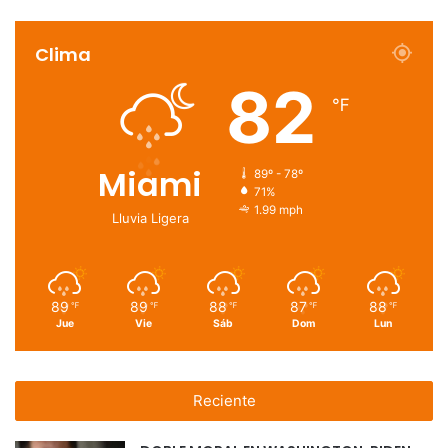
Clima
82
℉
Miami
89º - 78º
71%
1.99 mph
Lluvia Ligera
89
89
88
87
88
℉
℉
℉
℉
℉
Jue
Vie
Sáb
Dom
Lun
Reciente