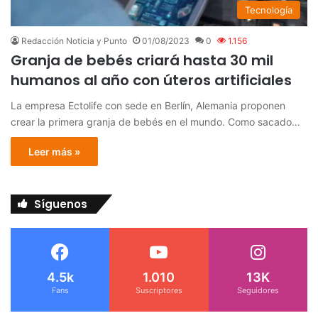
Tecnología
Redacción Noticia y Punto
01/08/2023
0
1.156
Granja de bebés criará hasta 30 mil
humanos al año con úteros artificiales
La empresa Ectolife con sede en Berlín, Alemania proponen
crear la primera granja de bebés en el mundo. Como sacado…
Leer más »
Síguenos
4.5k
1.010
13K
Fans
Suscriptores
Seguidores