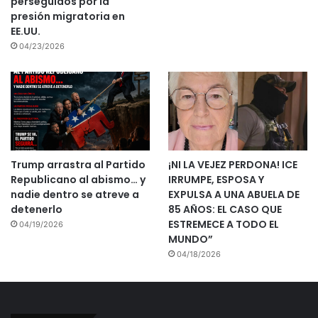
perseguidos por la
presión migratoria en
EE.UU.
04/23/2026
Trump arrastra al Partido
¡NI LA VEJEZ PERDONA! ICE
Republicano al abismo… y
IRRUMPE, ESPOSA Y
nadie dentro se atreve a
EXPULSA A UNA ABUELA DE
detenerlo
85 AÑOS: EL CASO QUE
ESTREMECE A TODO EL
04/19/2026
MUNDO”
04/18/2026