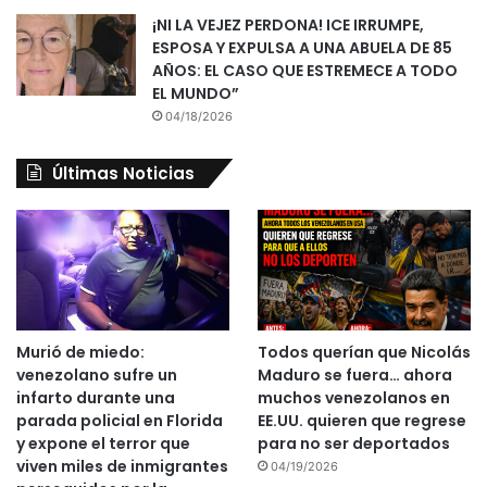
¡NI LA VEJEZ PERDONA! ICE IRRUMPE,
ESPOSA Y EXPULSA A UNA ABUELA DE 85
AÑOS: EL CASO QUE ESTREMECE A TODO
EL MUNDO”
04/18/2026
Últimas Noticias
Murió de miedo:
Todos querían que Nicolás
venezolano sufre un
Maduro se fuera… ahora
infarto durante una
muchos venezolanos en
parada policial en Florida
EE.UU. quieren que regrese
y expone el terror que
para no ser deportados
viven miles de inmigrantes
04/19/2026