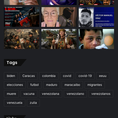
Tags
biden
Caracas
colombia
covid
covid-19
eeuu
elecciones
futbol
maduro
maracaibo
migrantes
muere
vacuna
venezolana
venezolano
venezolanos
venezuela
zulia