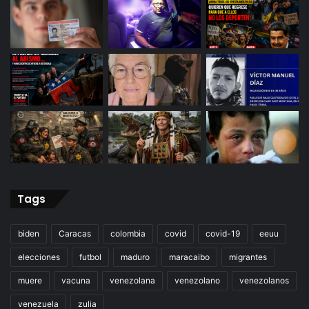
Tags
biden
Caracas
colombia
covid
covid-19
eeuu
elecciones
futbol
maduro
maracaibo
migrantes
muere
vacuna
venezolana
venezolano
venezolanos
venezuela
zulia