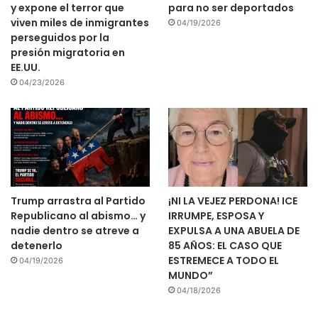
y expone el terror que
para no ser deportados
viven miles de inmigrantes
04/19/2026
perseguidos por la
presión migratoria en
EE.UU.
04/23/2026
Trump arrastra al Partido
¡NI LA VEJEZ PERDONA! ICE
Republicano al abismo… y
IRRUMPE, ESPOSA Y
nadie dentro se atreve a
EXPULSA A UNA ABUELA DE
detenerlo
85 AÑOS: EL CASO QUE
ESTREMECE A TODO EL
04/19/2026
MUNDO”
04/18/2026