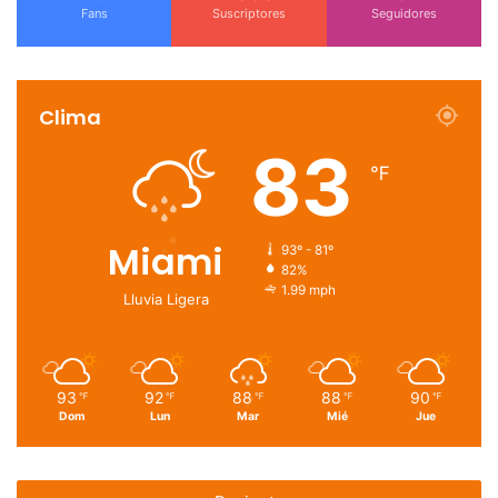
Fans
Suscriptores
Seguidores
Clima
83
℉
Miami
93º - 81º
82%
1.99 mph
Lluvia Ligera
93
92
88
88
90
℉
℉
℉
℉
℉
Dom
Lun
Mar
Mié
Jue