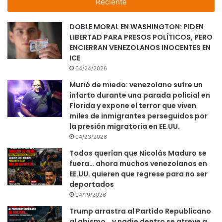
Reciente
DOBLE MORAL EN WASHINGTON: PIDEN
LIBERTAD PARA PRESOS POLÍTICOS, PERO
ENCIERRAN VENEZOLANOS INOCENTES EN
ICE
04/24/2026
Murió de miedo: venezolano sufre un
infarto durante una parada policial en
Florida y expone el terror que viven
miles de inmigrantes perseguidos por
la presión migratoria en EE.UU.
04/23/2026
Todos querían que Nicolás Maduro se
fuera… ahora muchos venezolanos en
EE.UU. quieren que regrese para no ser
deportados
04/19/2026
Trump arrastra al Partido Republicano
al abismo… y nadie dentro se atreve a