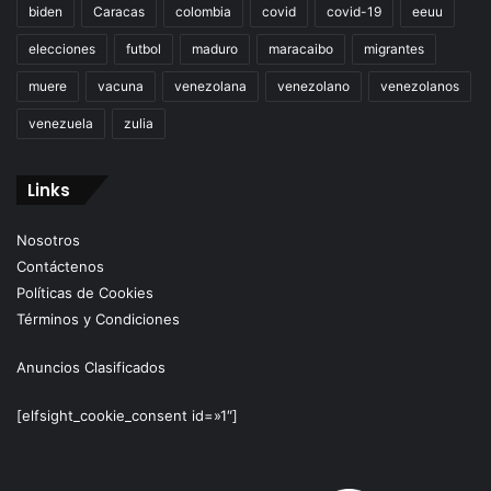
biden
Caracas
colombia
covid
covid-19
eeuu
elecciones
futbol
maduro
maracaibo
migrantes
muere
vacuna
venezolana
venezolano
venezolanos
venezuela
zulia
Links
Nosotros
Contáctenos
Políticas de Cookies
Términos y Condiciones
Anuncios Clasificados
[elfsight_cookie_consent id=»1″]