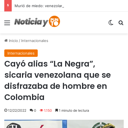
Murió de miedo: venezolano sufre un infarto durante una parada policial en Florida y expone el terror que viven miles de inmigrantes perseguidos por la presión migratoria en EE.UU.
Menú
Switch
B
Inicio
/
Internacionales
Internacionales
Cayó alias “La Negra”,
sicaria venezolana que se
disfrazaba de hombre en
Colombia
12/22/2022
0
1.150
1 minuto de lectura