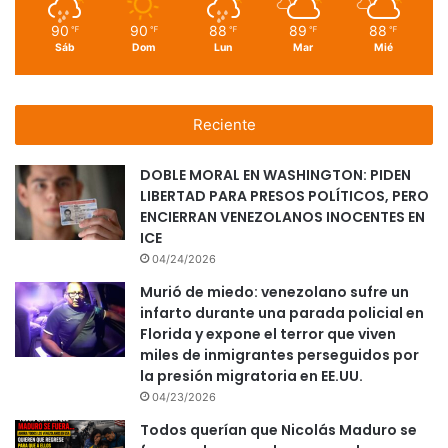
90
90
88
89
88
℉
℉
℉
℉
℉
Sáb
Dom
Lun
Mar
Mié
Reciente
DOBLE MORAL EN WASHINGTON: PIDEN
LIBERTAD PARA PRESOS POLÍTICOS, PERO
ENCIERRAN VENEZOLANOS INOCENTES EN
ICE
04/24/2026
Murió de miedo: venezolano sufre un
infarto durante una parada policial en
Florida y expone el terror que viven
miles de inmigrantes perseguidos por
la presión migratoria en EE.UU.
04/23/2026
Todos querían que Nicolás Maduro se