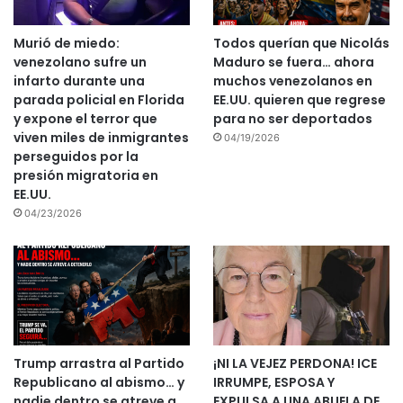
Murió de miedo:
Todos querían que Nicolás
venezolano sufre un
Maduro se fuera… ahora
infarto durante una
muchos venezolanos en
parada policial en Florida
EE.UU. quieren que regrese
y expone el terror que
para no ser deportados
viven miles de inmigrantes
04/19/2026
perseguidos por la
presión migratoria en
EE.UU.
04/23/2026
Trump arrastra al Partido
¡NI LA VEJEZ PERDONA! ICE
Republicano al abismo… y
IRRUMPE, ESPOSA Y
nadie dentro se atreve a
EXPULSA A UNA ABUELA DE