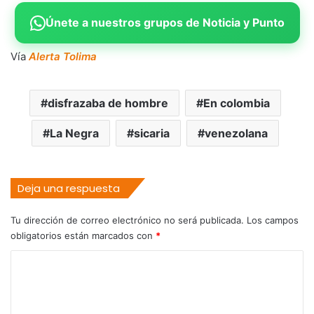
Únete a nuestros grupos de Noticia y Punto
Vía
Alerta Tolima
disfrazaba de hombre
En colombia
La Negra
sicaria
venezolana
Deja una respuesta
Tu dirección de correo electrónico no será publicada.
Los campos
obligatorios están marcados con
*
C
o
m