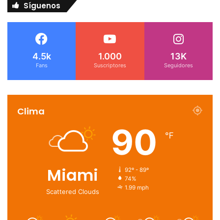
Síguenos
4.5k
1.000
13K
Fans
Suscriptores
Seguidores
Clima
90
℉
Miami
92º - 89º
74%
1.99 mph
Scattered Clouds