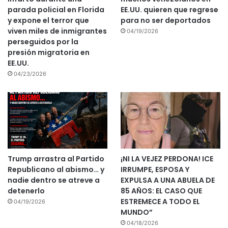
parada policial en Florida
EE.UU. quieren que regrese
y expone el terror que
para no ser deportados
viven miles de inmigrantes
04/19/2026
perseguidos por la
presión migratoria en
EE.UU.
04/23/2026
Trump arrastra al Partido
¡NI LA VEJEZ PERDONA! ICE
Republicano al abismo… y
IRRUMPE, ESPOSA Y
nadie dentro se atreve a
EXPULSA A UNA ABUELA DE
detenerlo
85 AÑOS: EL CASO QUE
ESTREMECE A TODO EL
04/19/2026
MUNDO”
04/18/2026