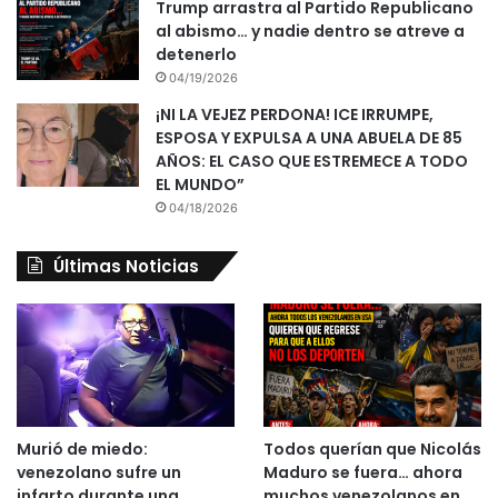
Trump arrastra al Partido Republicano
al abismo… y nadie dentro se atreve a
detenerlo
04/19/2026
¡NI LA VEJEZ PERDONA! ICE IRRUMPE,
ESPOSA Y EXPULSA A UNA ABUELA DE 85
AÑOS: EL CASO QUE ESTREMECE A TODO
EL MUNDO”
04/18/2026
Últimas Noticias
Murió de miedo:
Todos querían que Nicolás
venezolano sufre un
Maduro se fuera… ahora
infarto durante una
muchos venezolanos en