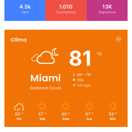
4.5k
1.010
13K
Fans
Suscriptores
Seguidores
Clima
81
℉
Miami
86º - 78º
78%
1.01 mph
Scattered Clouds
86
87
88
87
88
℉
℉
℉
℉
℉
Vie
Sáb
Dom
Lun
Mar