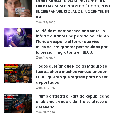
DOBLE MORAL EN WASHINGTON: PIDEN
LIBERTAD PARA PRESOS POLÍTICOS, PERO
ENCIERRAN VENEZOLANOS INOCENTES EN
ICE
04/24/2026
Murió de miedo: venezolano sufre un
infarto durante una parada policial en
Florida y expone el terror que viven
miles de inmigrantes perseguidos por
la presión migratoria en EE.UU.
04/23/2026
Todos querían que Nicolás Maduro se
fuera… ahora muchos venezolanos en
EE.UU. quieren que regrese para no ser
deportados
04/19/2026
Trump arrastra al Partido Republicano
al abismo… y nadie dentro se atreve a
detenerlo
04/19/2026