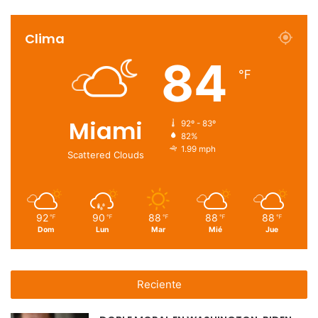
Clima
84
℉
Miami
92º - 83º
82%
1.99 mph
Scattered Clouds
92
90
88
88
88
℉
℉
℉
℉
℉
Dom
Lun
Mar
Mié
Jue
Reciente