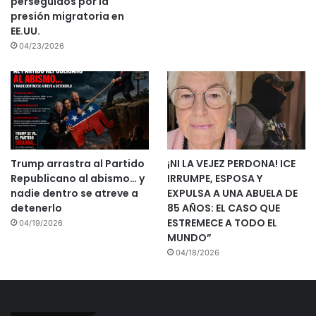
perseguidos por la
presión migratoria en
EE.UU.
04/23/2026
Trump arrastra al Partido
¡NI LA VEJEZ PERDONA! ICE
Republicano al abismo… y
IRRUMPE, ESPOSA Y
nadie dentro se atreve a
EXPULSA A UNA ABUELA DE
detenerlo
85 AÑOS: EL CASO QUE
ESTREMECE A TODO EL
04/19/2026
MUNDO”
04/18/2026