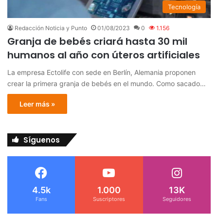
Tecnología
Redacción Noticia y Punto
01/08/2023
0
1.156
Granja de bebés criará hasta 30 mil
humanos al año con úteros artificiales
La empresa Ectolife con sede en Berlín, Alemania proponen
crear la primera granja de bebés en el mundo. Como sacado…
Leer más »
Síguenos
4.5k
1.000
13K
Fans
Suscriptores
Seguidores