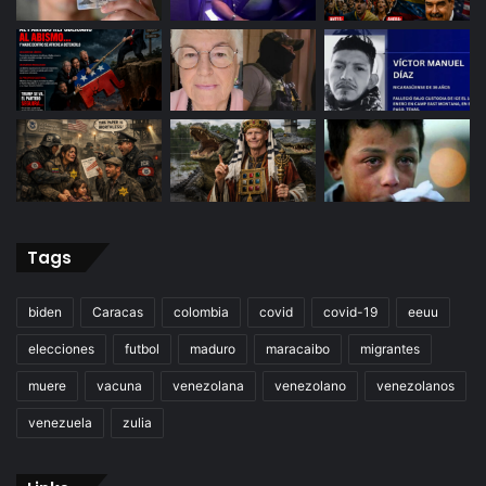
Tags
biden
Caracas
colombia
covid
covid-19
eeuu
elecciones
futbol
maduro
maracaibo
migrantes
muere
vacuna
venezolana
venezolano
venezolanos
venezuela
zulia