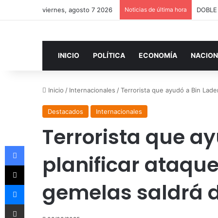
viernes, agosto 7 2026
Noticias de última hora
INICIO
POLÍTICA
ECONOMÍA
NACION
Inicio
/
Internacionales
/
Terrorista que ayudó a Bin Laden
Destacados
Internacionales
Terrorista que a
Facebook
planificar ataque
X
gemelas saldrá d
Messenger
Compartir por correo electrónico