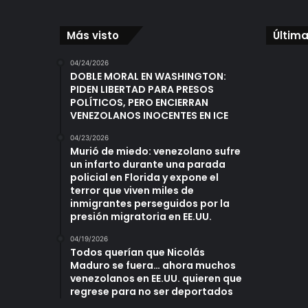
Más visto
Última
04/24/2026
DOBLE MORAL EN WASHINGTON:
PIDEN LIBERTAD PARA PRESOS
POLÍTICOS, PERO ENCIERRAN
VENEZOLANOS INOCENTES EN ICE
04/23/2026
Murió de miedo: venezolano sufre
un infarto durante una parada
policial en Florida y expone el
terror que viven miles de
inmigrantes perseguidos por la
presión migratoria en EE.UU.
04/19/2026
Todos querían que Nicolás
Maduro se fuera… ahora muchos
venezolanos en EE.UU. quieren que
regrese para no ser deportados