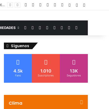
Facebook
YouTube
Instagram
Telegram
WhatsApp
Google Noticias
Acceso
Publicación al az
Barra lateral
Murió de miedo: venezolano sufre un infarto durante una parada policial en Florida y expone el terror que viven miles de inmigrantes perseguidos por la presión migratoria en EE.UU.
Facebook
YouTube
Instagram
Telegram
WhatsApp
Google Noticias
Switch skin
Buscar por
RIEDADES
Síguenos
4.5k
1.010
13K
Fans
Suscriptores
Seguidores
Clima