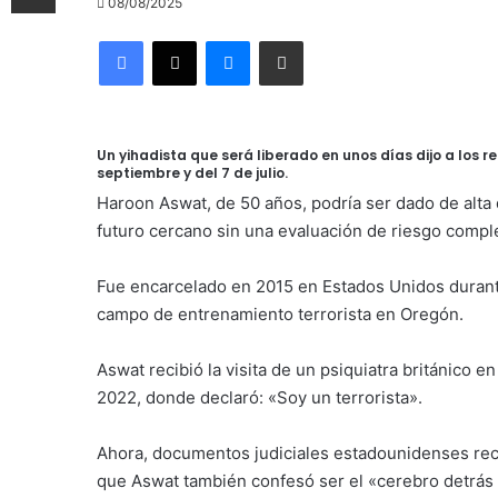
08/08/2025
Facebook
X
Messenger
Compartir por correo electrónico
Un yihadista que será liberado en unos días dijo a los r
septiembre y del 7 de julio.
Haroon Aswat, de 50 años, podría ser dado de alta 
futuro cercano sin una evaluación de riesgo comple
Fue encarcelado en 2015 en Estados Unidos durante
campo de entrenamiento terrorista en Oregón.
Aswat recibió la visita de un psiquiatra británico
2022, donde declaró: «Soy un terrorista».
Ahora, documentos judiciales estadounidenses rec
que Aswat también confesó ser el «cerebro detrás 