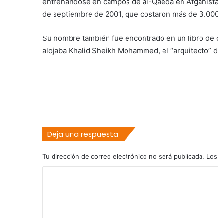
entrenándose en campos de al-Qaeda en Afganistán
de septiembre de 2001, que costaron más de 3.000
Su nombre también fue encontrado en un libro de 
alojaba Khalid Sheikh Mohammed, el “arquitecto” d
Deja una respuesta
Tu dirección de correo electrónico no será publicada.
Los
C
o
m
e