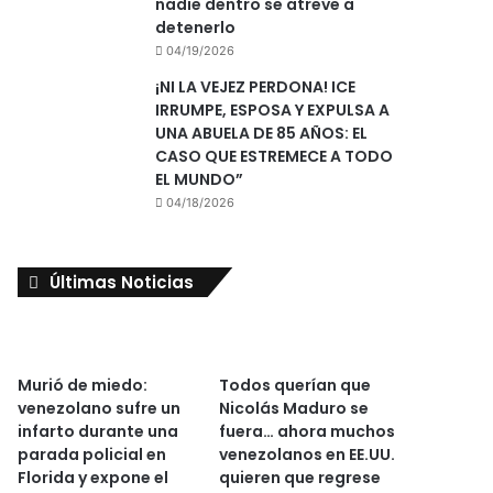
nadie dentro se atreve a
detenerlo
04/19/2026
¡NI LA VEJEZ PERDONA! ICE
IRRUMPE, ESPOSA Y EXPULSA A
UNA ABUELA DE 85 AÑOS: EL
CASO QUE ESTREMECE A TODO
EL MUNDO”
04/18/2026
Últimas Noticias
Murió de miedo:
Todos querían que
venezolano sufre un
Nicolás Maduro se
infarto durante una
fuera… ahora muchos
parada policial en
venezolanos en EE.UU.
Florida y expone el
quieren que regrese