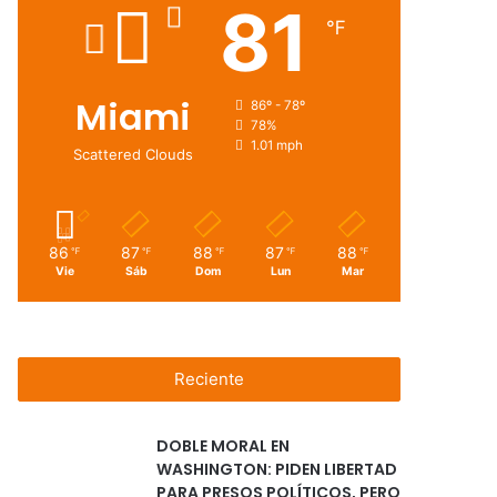
81
℉
Miami
86º - 78º
78%
1.01 mph
Scattered Clouds
86
87
88
87
88
℉
℉
℉
℉
℉
Vie
Sáb
Dom
Lun
Mar
Reciente
DOBLE MORAL EN
WASHINGTON: PIDEN LIBERTAD
PARA PRESOS POLÍTICOS, PERO