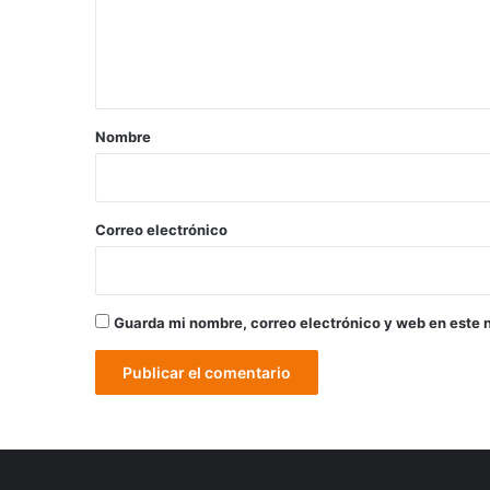
n
t
a
r
Nombre
i
o
*
Correo electrónico
Guarda mi nombre, correo electrónico y web en este 