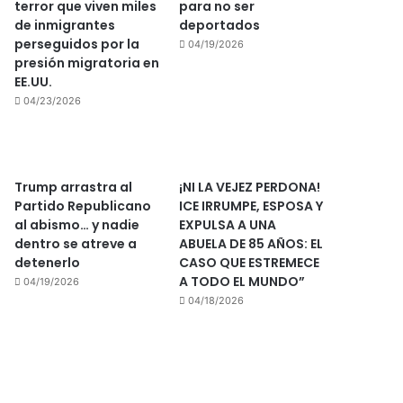
terror que viven miles
para no ser
de inmigrantes
deportados
perseguidos por la
04/19/2026
presión migratoria en
EE.UU.
04/23/2026
Trump arrastra al
¡NI LA VEJEZ PERDONA!
Partido Republicano
ICE IRRUMPE, ESPOSA Y
al abismo… y nadie
EXPULSA A UNA
dentro se atreve a
ABUELA DE 85 AÑOS: EL
detenerlo
CASO QUE ESTREMECE
A TODO EL MUNDO”
04/19/2026
04/18/2026