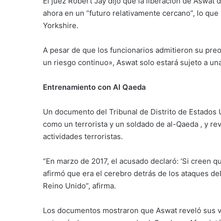
El juez Robert Jay dijo que la liberación de Aswat
ahora en un “futuro relativamente cercano”, lo que 
Yorkshire.
A pesar de que los funcionarios admitieron su pre
un riesgo continuo», Aswat solo estará sujeto a una
Entrenamiento con Al Qaeda
Un documento del Tribunal de Distrito de Estados 
como un terrorista y un soldado de al-Qaeda , y re
actividades terroristas.
“En marzo de 2017, el acusado declaró: ‘Si creen qu
afirmó que era el cerebro detrás de los ataques de
Reino Unido”, afirma.
Los documentos mostraron que Aswat reveló sus v