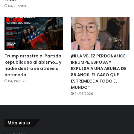
04/23/2026
Trump arrastra al Partido
¡NI LA VEJEZ PERDONA! ICE
Republicano al abismo… y
IRRUMPE, ESPOSA Y
nadie dentro se atreve a
EXPULSA A UNA ABUELA DE
detenerlo
85 AÑOS: EL CASO QUE
ESTREMECE A TODO EL
04/19/2026
MUNDO”
04/18/2026
Más visto