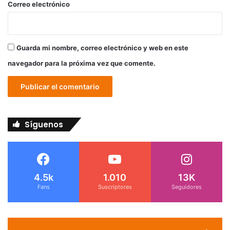
*
Correo electrónico
Guarda mi nombre, correo electrónico y web en este
navegador para la próxima vez que comente.
Síguenos
4.5k
1.010
13K
Fans
Suscriptores
Seguidores