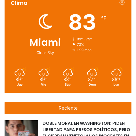
Clima
83
℉
Miami
89º - 79º
73%
1.99 mph
Clear Sky
89
89
88
87
88
℉
℉
℉
℉
℉
Jue
Vie
Sáb
Dom
Lun
Reciente
DOBLE MORAL EN WASHINGTON: PIDEN
LIBERTAD PARA PRESOS POLÍTICOS, PERO