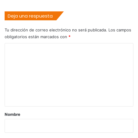
Deja una respuesta
Tu dirección de correo electrónico no será publicada.
Los campos
obligatorios están marcados con
*
C
o
m
e
n
t
a
r
Nombre
i
o