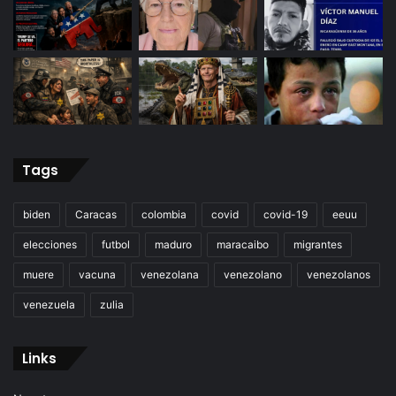
Tags
biden
Caracas
colombia
covid
covid-19
eeuu
elecciones
futbol
maduro
maracaibo
migrantes
muere
vacuna
venezolana
venezolano
venezolanos
venezuela
zulia
Links