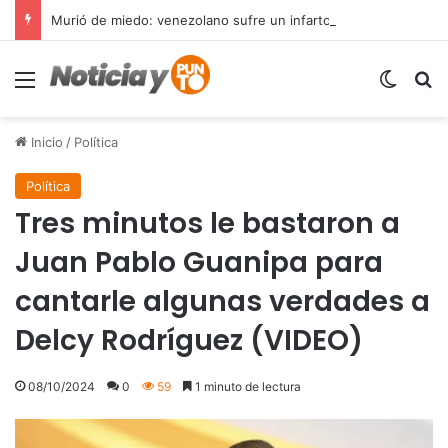
Murió de miedo: venezolano sufre un infarto durante una parada policial en Florida y expone el terror que viven miles de inmigrantes perseguidos por la presión migratoria en EE.UU.
Menú
Switch
B
Inicio
/
Política
Política
Tres minutos le bastaron a
Juan Pablo Guanipa para
cantarle algunas verdades a
Delcy Rodríguez (VIDEO)
08/10/2024
0
59
1 minuto de lectura