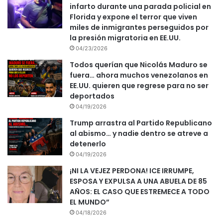
infarto durante una parada policial en
Florida y expone el terror que viven
miles de inmigrantes perseguidos por
la presión migratoria en EE.UU.
04/23/2026
Todos querían que Nicolás Maduro se
fuera… ahora muchos venezolanos en
EE.UU. quieren que regrese para no ser
deportados
04/19/2026
Trump arrastra al Partido Republicano
al abismo… y nadie dentro se atreve a
detenerlo
04/19/2026
¡NI LA VEJEZ PERDONA! ICE IRRUMPE,
ESPOSA Y EXPULSA A UNA ABUELA DE 85
AÑOS: EL CASO QUE ESTREMECE A TODO
EL MUNDO”
04/18/2026