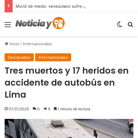
Murió de miedo: venezolano sufre un infarto durante una parada policial en Florida y expone el terror que viven miles de inmigrantes perseguidos por la presión migratoria en EE.UU.
Menú
Switch
B
Inicio
/
Internacionales
Destacados
Internacionales
Tres muertos y 17 heridos en
accidente de autobús en
Lima
07/31/2025
0
9
1 minuto de lectura