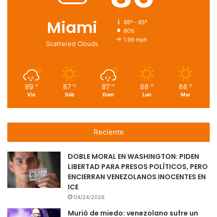
Miami
88º - 85º
80%
1.99 mph
Scattered Clouds
89
87
87
88
88
℉
℉
℉
℉
℉
Vie
Sáb
Dom
Lun
Mar
Reciente
DOBLE MORAL EN WASHINGTON: PIDEN
LIBERTAD PARA PRESOS POLÍTICOS, PERO
ENCIERRAN VENEZOLANOS INOCENTES EN
ICE
04/24/2026
Murió de miedo: venezolano sufre un