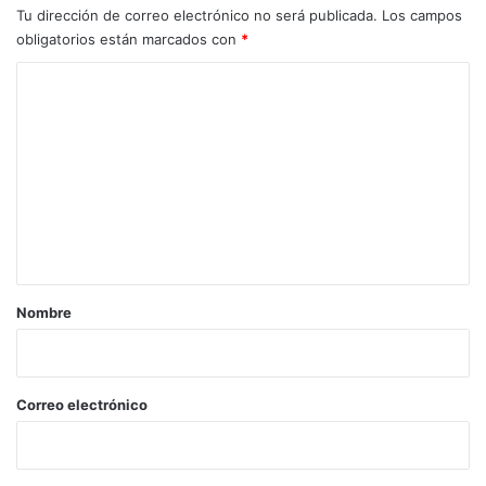
Tu dirección de correo electrónico no será publicada.
Los campos
obligatorios están marcados con
*
C
o
m
e
n
t
a
r
Nombre
i
o
*
Correo electrónico