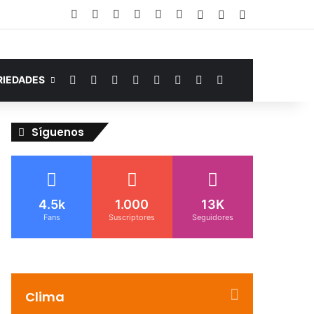
Facebook
YouTube
Instagram
Telegram
WhatsApp
Google Noticias
Acceso
Publicación al az
Barra lateral
Facebook
YouTube
Instagram
Telegram
WhatsApp
Google Noticias
Switch skin
Buscar por
RIEDADES
Síguenos
4.5k
1.000
13K
Fans
Suscriptores
Seguidores
Clima