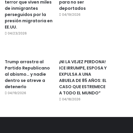
terror que viven miles
para no ser
de inmigrantes
deportados
perseguidos por la
04/19/2026
presión migratoria en
EE.UU.
04/23/2026
Trump arrastra al
¡NI LA VEJEZ PERDONA!
Partido Republicano
ICE IRRUMPE, ESPOSA Y
al abismo… y nadie
EXPULSA A UNA
dentro se atreve a
ABUELA DE 85 AÑOS: EL
detenerlo
CASO QUE ESTREMECE
A TODO EL MUNDO”
04/19/2026
04/18/2026