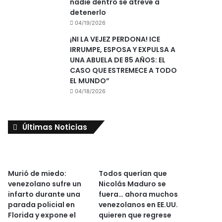
nadie dentro se atreve a
detenerlo
04/19/2026
¡NI LA VEJEZ PERDONA! ICE
IRRUMPE, ESPOSA Y EXPULSA A
UNA ABUELA DE 85 AÑOS: EL
CASO QUE ESTREMECE A TODO
EL MUNDO”
04/18/2026
Últimas Noticias
Murió de miedo:
Todos querían que
venezolano sufre un
Nicolás Maduro se
infarto durante una
fuera… ahora muchos
parada policial en
venezolanos en EE.UU.
Florida y expone el
quieren que regrese