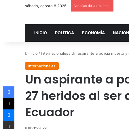
sábado, agosto 8 2026
Noticias de última hora
INICIO
POLÍTICA
ECONOMÍA
NACION
Inicio
/
Internacionales
/
Un aspirante a policía muerto y 
Internacionales
Un aspirante a po
Facebook
27 heridos al ser
X
Ecuador
Messenger
Compartir por correo electrónico
06/12/2022