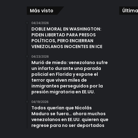
Más visto
Última
04/24/2026
DOBLE MORAL EN WASHINGTON:
PIDEN LIBERTAD PARA PRESOS
POLÍTICOS, PERO ENCIERRAN
VENEZOLANOS INOCENTES EN ICE
04/23/2026
Murió de miedo: venezolano sufre
un infarto durante una parada
policial en Florida y expone el
terror que viven miles de
inmigrantes perseguidos por la
presión migratoria en EE.UU.
04/19/2026
Todos querían que Nicolás
Maduro se fuera… ahora muchos
venezolanos en EE.UU. quieren que
regrese para no ser deportados