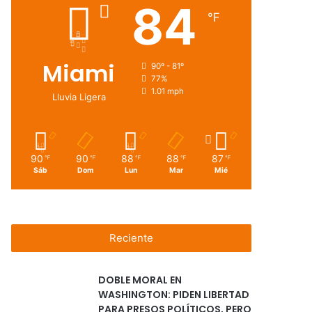
84
℉
Miami
90º - 81º
77%
1.01 mph
Lluvia Ligera
90
90
88
88
87
℉
℉
℉
℉
℉
Sáb
Dom
Lun
Mar
Mié
Reciente
DOBLE MORAL EN
WASHINGTON: PIDEN LIBERTAD
PARA PRESOS POLÍTICOS, PERO