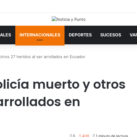
ALES
INTERNACIONALES
DEPORTES
SUCESOS
VA
otros 27 heridos al ser arrollados en Ecuador
licía muerto y otros
 arrollados en
0
408
1 minuto de lectura