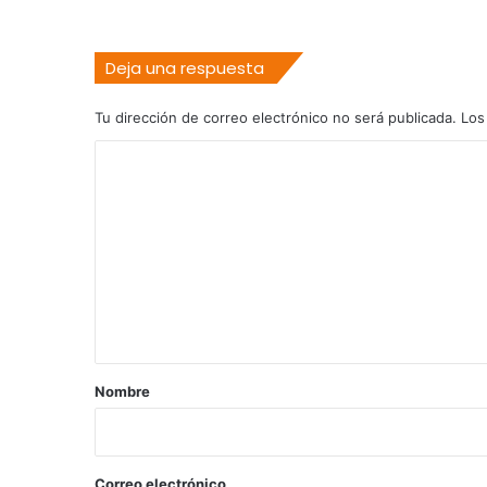
Deja una respuesta
Tu dirección de correo electrónico no será publicada.
Los
C
o
m
e
n
t
a
r
Nombre
i
o
*
Correo electrónico