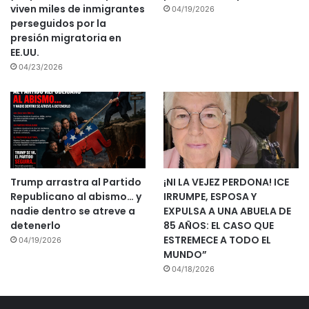
viven miles de inmigrantes
04/19/2026
perseguidos por la
presión migratoria en
EE.UU.
04/23/2026
Trump arrastra al Partido
¡NI LA VEJEZ PERDONA! ICE
Republicano al abismo… y
IRRUMPE, ESPOSA Y
nadie dentro se atreve a
EXPULSA A UNA ABUELA DE
detenerlo
85 AÑOS: EL CASO QUE
ESTREMECE A TODO EL
04/19/2026
MUNDO”
04/18/2026