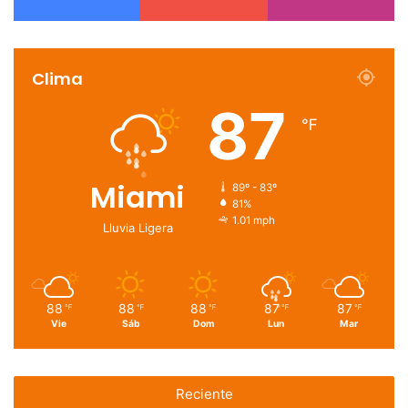
Clima
87
℉
Miami
89º - 83º
81%
1.01 mph
Lluvia Ligera
88
88
88
87
87
℉
℉
℉
℉
℉
Vie
Sáb
Dom
Lun
Mar
Reciente