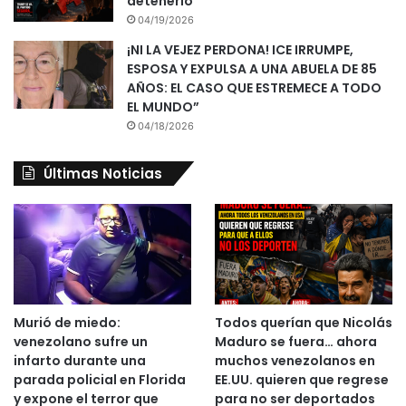
detenerlo
04/19/2026
¡NI LA VEJEZ PERDONA! ICE IRRUMPE,
ESPOSA Y EXPULSA A UNA ABUELA DE 85
AÑOS: EL CASO QUE ESTREMECE A TODO
EL MUNDO”
04/18/2026
Últimas Noticias
Murió de miedo:
Todos querían que Nicolás
venezolano sufre un
Maduro se fuera… ahora
infarto durante una
muchos venezolanos en
parada policial en Florida
EE.UU. quieren que regrese
y expone el terror que
para no ser deportados