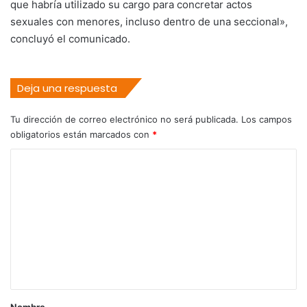
que habría utilizado su cargo para concretar actos
sexuales con menores, incluso dentro de una seccional»,
concluyó el comunicado.
Deja una respuesta
Tu dirección de correo electrónico no será publicada.
Los campos
obligatorios están marcados con
*
C
o
m
e
n
t
a
r