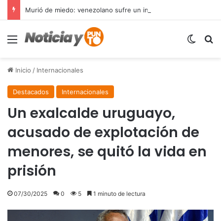
Murió de miedo: venezolano sufre un infarto durante una parada policial en Florida y expone el terror que viven miles de inmigrantes perseguidos por la presión migratoria en EE.UU.
Menú
Switch
B
Inicio
/
Internacionales
Destacados
Internacionales
Un exalcalde uruguayo,
acusado de explotación de
menores, se quitó la vida en
prisión
07/30/2025
0
5
1 minuto de lectura