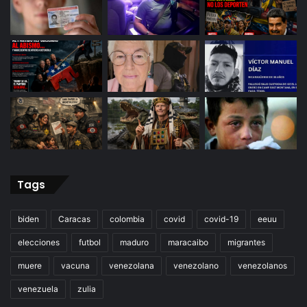
Tags
biden
Caracas
colombia
covid
covid-19
eeuu
elecciones
futbol
maduro
maracaibo
migrantes
muere
vacuna
venezolana
venezolano
venezolanos
venezuela
zulia