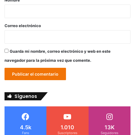
Nombre
i
o
*
Correo electrónico
Guarda mi nombre, correo electrónico y web en este
navegador para la próxima vez que comente.
Síguenos
4.5k
1.010
13K
Fans
Suscriptores
Seguidores